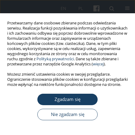
EN
PL
Przetwarzamy dane osobowe zbierane podczas odwiedzania
serwisu. Realizacja funkcji pozyskiwania informacji o użytkownikach
i ich zachowaniu odbywa się poprzez dobrowolnie wprowadzone w
formularzach informacje oraz zapisywanie w urządzeniach
końcowych plików cookies (tzw. ciasteczka). Dane, w tym pliki
cookies, wykorzystywane są w celu realizacji usług, zapewnienia
wygodnego korzystania ze strony oraz w celu monitorowania
ruchu zgodnie z
Polityką prywatności
. Dane są także zbierane i
Autor
Marta Wiszniewska
przetwarzane przez narzędzie Google Analytics (
więcej
).
Możesz zmienić ustawienia cookies w swojej przeglądarce.
PRACA PRZEGLĄDOWA
Ograniczenie stosowania plików cookies w konfiguracji przeglądarki
Polska rzeczywistość pracowników
może wpłynąć na niektóre funkcjonalności dostępne na stronie.
transpłciowych: aspekty prawne, ocena zdolności
do pracy i stan zdrowia psychicznego
Zgadzam się
Kaja Staszewska
,
Dorota Merecz-Kot
,
Dominika Dörre-Kolasa
,
Marta
Nie zgadzam się
Wiszniewska
Med Pr Work Health Saf. 2026;77(2):163-78
DOI
:
https://doi.org/10.13075/mp.5893.01694