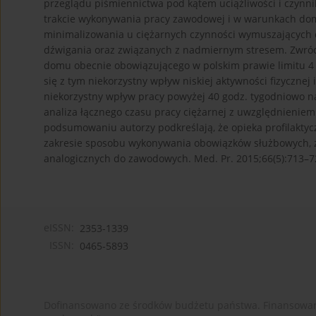
przeglądu piśmiennictwa pod kątem uciążliwości i czynni
trakcie wykonywania pracy zawodowej i w warunkach do
minimalizowania u ciężarnych czynności wymuszających 
dźwigania oraz związanych z nadmiernym stresem. Zwróc
domu obecnie obowiązującego w polskim prawie limitu 4 
się z tym niekorzystny wpływ niskiej aktywności fizycznej
niekorzystny wpływ pracy powyżej 40 godz. tygodniowo n
analiza łącznego czasu pracy ciężarnej z uwzględnieni
podsumowaniu autorzy podkreślają, że opieka profilakt
zakresie sposobu wykonywania obowiązków służbowych, z
analogicznych do zawodowych. Med. Pr. 2015;66(5):713–7
eISSN:
2353-1339
ISSN:
0465-5893
Dofinansowano ze środków budżetu państwa. Finansowan