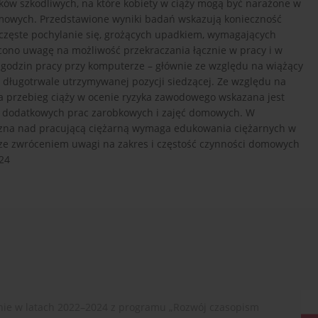
ków szkodliwych, na które kobiety w ciąży mogą być narażone w
mowych. Przedstawione wyniki badań wskazują konieczność
częste pochylanie się, grożących upadkiem, wymagających
ono uwagę na możliwość przekraczania łącznie w pracy i w
godzin pracy przy komputerze – głównie ze względu na wiążący
 i długotrwale utrzymywanej pozycji siedzącej. Ze względu na
a przebieg ciąży w ocenie ryzyka zawodowego wskazana jest
em dodatkowych prac zarobkowych i zajęć domowych. W
yczna nad pracującą ciężarną wymaga edukowania ciężarnych w
e zwróceniem uwagi na zakres i częstość czynności domowych
24
ie w latach 2022–2024 z programu „Rozwój czasopism