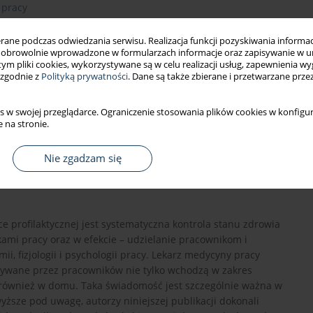
 pracy
racy oraz warunków, w jakich praca jest wykonywana, na
ne podczas odwiedzania serwisu. Realizacja funkcji pozyskiwania informacj
obrowolnie wprowadzone w formularzach informacje oraz zapisywanie w u
nym stanie fizjologicznym (wiek, niepełnosprawność, ciąża)
 tym pliki cookies, wykorzystywane są w celu realizacji usług, zapewnienia 
 zgodnie z
Polityką prywatności
. Dane są także zbierane i przetwarzane prze
aca zmianowa)
s w swojej przeglądarce. Ograniczenie stosowania plików cookies w konfigur
 na stronie.
Nie zgadzam się
 profilaktycznej jest systematyczna kontrola stanu zdrowia
ami pracy oraz w efekcie – udzielanie pracownikom i
, fizjologii i psychologii pracy. Lekarz medycyny pracy
nywane przez pracowników nie tylko wchodzą w zakres
również w domu. Taka świadomość jest szczególnie ważna w
yższe pod uwagę, autorzy niniejszej publikacji dokonali