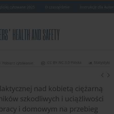
ęściej cytowane 2025
O czasopiśmie
Instrukcje dla Auto
CC BY-NC 3.0 Polska
Statystyki
Pobierz cytowanie
laktycznej nad kobietą ciężarną
ików szkodliwych i uciążliwości
pracy i domowym na przebieg