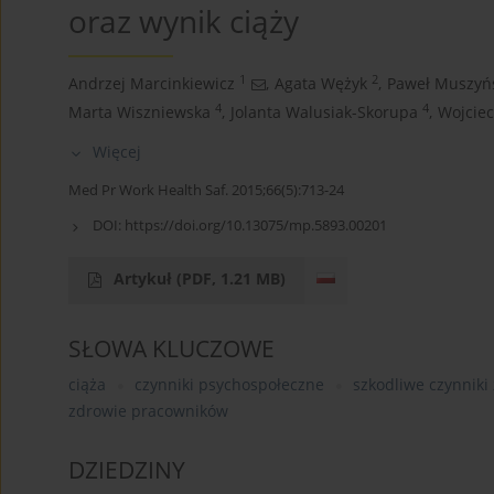
oraz wynik ciąży
1
2
Andrzej Marcinkiewicz
,
Agata Wężyk
,
Paweł Muszyń
4
4
Marta Wiszniewska
,
Jolanta Walusiak-Skorupa
,
Wojcie
Więcej
Med Pr Work Health Saf. 2015;66(5):713-24
DOI:
https://doi.org/10.13075/mp.5893.00201
Artykuł
(PDF, 1.21 MB)
SŁOWA KLUCZOWE
ciąża
czynniki psychospołeczne
szkodliwe czynnik
zdrowie pracowników
DZIEDZINY