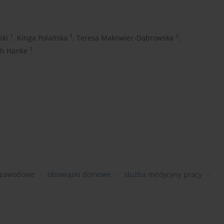
1
1
3
ski
,
Kinga Polańska
,
Teresa Makowiec-Dąbrowska
,
1
ch Hanke
i zawodowe
obowiązki domowe
służba medycyny pracy