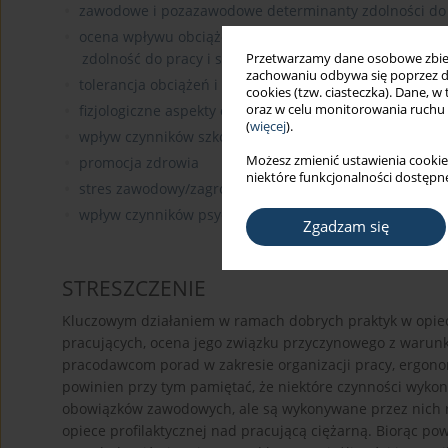
zawodowe i pozazawodowe determinanty zdolności do
ocena wpływu obciążeń (fizycznych i chemicznych) w p
zdolność do pracy i stan zdrowia
Przetwarzamy dane osobowe zbiera
zachowaniu odbywa się poprzez d
tolerancja obciążeń i zdolność do pracy osób w zmienio
cookies (tzw. ciasteczka). Dane, w
oraz w celu monitorowania ruchu
fizjologiczne aspekty organizacji pracy (czas pracy, pr
(
więcej
).
wpływ czynników szkodliwych na organizm człowieka
Możesz zmienić ustawienia cookie
promocja zdrowia
niektóre funkcjonalności dostępne
stres zawodowy/zagrożenia psychospołeczne
wpływ czynników psychospołecznych na zdrowie
Zgadzam się
STRESZCZENIE
Kluczowym działaniem w ramach dobrych praktyk w opiece
pracujących, ocena jego związku przyczynowego z warunk
pracodawcom porad w zakresie organizacji pracy, ergonomii
powinien przy tym pamiętać, że niektóre czynności wyko
obowiązków zawodowych, ale są wykonywane przez nich 
opiece profilaktycznej nad pracującą ciężarną. Biorąc pow