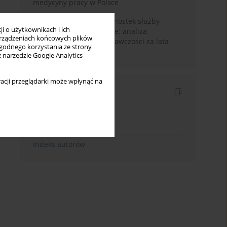
medycyny pracy w Polsce
Zasoby i działalność jednostek służby
i o użytkownikach i ich
medycyny pracy w Polsce: analiza
rządzeniach końcowych plików
obligatoryjnej sprawozdawczości za lata
wygodnego korzystania ze strony
2014–2018
z narzędzie Google Analytics
acji przeglądarki może wpłynąć na
Indeksy
Indeks słów kluczowych
Indeks dziedzin
Indeks autorów