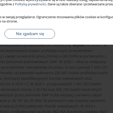
 zgodnie z
Polityką prywatności
. Dane są także zbierane i przetwarzane prze
s w swojej przeglądarce. Ograniczenie stosowania plików cookies w konfigur
 na stronie.
-19 – doszło do wielu zjawisk wpływających na pracowników
jak i bezpośrednio, na służbę medycyny pracy (SMP). Celem
Nie zgadzam się
P w Polsce w tym okresie.
Materiał i metody:
Analizę liczby
ałalności profilaktyczno-orzeczniczej wykonano na podstawie
h obowiązkową sprawozdawczość medyczną.
Wyniki:
W 2020 r. w
 do wykonywania badań profilaktycznych pracowników i
j z uwagi na warunki pracy [mniej o 248 (3,8%) w porównaniu z
liczba jednostek podstawowych SMP. W 2020 r. lekarze medycyny
h pracowników i kandydatów do pracy, to jest o ponad 1 mln 231
 Ponadto sprawozdali wykonanie 255 887 badań profilaktycznych
w, słuchaczy kwalifikacyjnych kursów zawodowych oraz
%) niż w 2019 r.]. W 2020 r. przeprowadzili 1 933 355 badań
ń okresowych (mniej o 25,1%) oraz 456 236 badań kontrolnych
owanych przez jednostki SMP liczby wizytacji zarówno całych
owisk (z 46 197 do 26 389). W pierwszym roku trwania pandemii
nie więcej (2183) podejrzeń chorób zawodowych. W 2019 r.
ności profilaktycznej na druku MZ-35A dopełniło zaledwie 3607