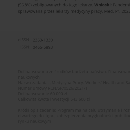
(56,8%) zobligowanych do tego lekarzy.
Wnioski:
Pandemia
sprawowaną przez lekarzy medycyny pracy. Med. Pr. 2022
eISSN:
2353-1339
ISSN:
0465-5893
Dofinansowano ze środków budżetu państwa. Finansowan
naukowych"
Nazwa zadania: „Medycyna Pracy. Workers’ Health and Sa
Numer umowy RCN/SP/0526/2021/1
Dofinansowanie 60 000 zł
Całkowita kwota inwestycji 543 600 zł
Krótki opis zadania: Program ma na celu utrzymanie i rozw
otwartego dostępu, zabezpieczenia oryginalności publika
rynku naukowym