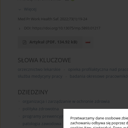
Więcej
Med Pr Work Health Saf. 2022;73(1):19-24
DOI:
https://doi.org/10.13075/mp.5893.01217
Artykuł
(PDF, 134.92 kB)
SŁOWA KLUCZOWE
orzecznictwo lekarskie
opieka profilaktyczna nad pra
służba medycyny pracy
badania okresowe pracownik
DZIEDZINY
organizacja i zarządzanie w ochronie zdrowia
polityka zdrowotna
programy prewencyjne w populacji
Przetwarzamy dane osobowe zbiera
zachowaniu odbywa się poprzez d
patologia zawodowa
cookies (tzw. ciasteczka). Dane, w