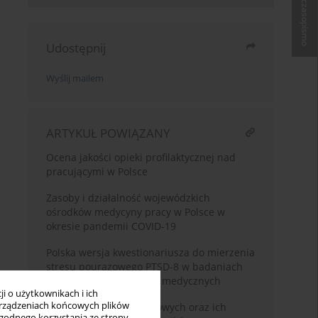
Kup czasopismo
Udostępnij
Wyślij mailem
ARTYKUŁ POWIĄZANY
Ocena jakości opieki profilaktycznej nad
pracującymi w Polsce
Zasoby i działalność wojewódzkich
ośrodków medycyny pracy w Polsce w
okresie pandemii COVID-19
Polska wersja kwestionariusza do mierzenia
stresu pourazowego PTSD-8 w badaniach
czterech grup zawodów medycznych
i o użytkownikach i ich
rządzeniach końcowych plików
Ocena zagrożeń zawodowych oraz ich
wygodnego korzystania ze strony