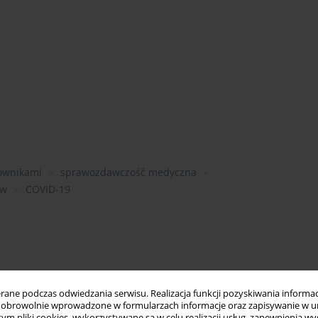
cownikami
sprawozdawczość medyczna
ów
COVID-19
ne podczas odwiedzania serwisu. Realizacja funkcji pozyskiwania informacj
obrowolnie wprowadzone w formularzach informacje oraz zapisywanie w u
 tym pliki cookies, wykorzystywane są w celu realizacji usług, zapewnienia 