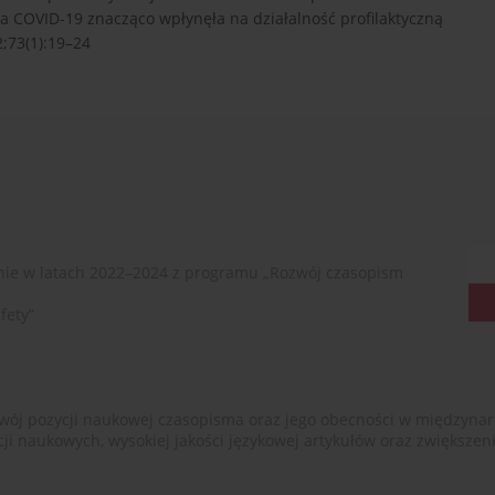
 COVID-19 znacząco wpłynęła na działalność profilaktyczną
;73(1):19–24
ie w latach 2022–2024 z programu „Rozwój czasopism
fety”
ój pozycji naukowej czasopisma oraz jego obecności w międzynarodow
cji naukowych, wysokiej jakości językowej artykułów oraz zwiększ