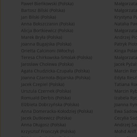
Paweł Bieńkowski (Polska)
Małgorzata
Bartosz Bilski (Polska)
Małgorzata
Jan Bilski (Polska)
Krystyna P
Anna Bokszczanin (Polska)
Natalia Paw
Alicja Bortkiewicz (Polska)
Małgorzata
Marek Bryła (Polska)
Andrzej Pio
Joanna Bugajska (Polska)
Patryk Piot
Orietta Calcinoni (Włochy)
Kinga Pola
Teresa Chirkowska-Smolak (Polska)
Małgorzata
Jarosław Cholewa (Polska)
Jacek Pyżal
Agata Chudzicka-Czupała (Polska)
Marcin Ren
Joanna Czarnota-Bojarska (Polska)
Edyta Reszk
Jacek Czepiel (Polska)
Tatiana Ro
Urszula Czernek (Polska)
Marcin Ryb
Romuald Derbis (Polska)
Izabela Ry
Elżbieta Dobrzyńska (Polska)
Joanna Rym
Anna Domeracka-Kołodziej (Polska)
Ewa Sadows
Jacek Dutkiewicz (Polska)
Cecylia Sa
Anna Długosz (Polska)
Andrzej Sa
Krzysztof Fronczyk (Polska)
Mohd Ariff