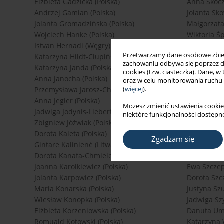
Elżbieta Gadzicka (Polska)
Anna Skocz
Andrzej Gamian (Polska)
Jolanta Sko
Jolanta Gromadzińska (Polska)
Małgorzata
Wojciech Hanke (Polska)
Wiktoria Ś
Istvan Hernadi (Węgry)
Maria Stan
Przetwarzamy dane osobowe zbiera
Katarzyna Hildt-Ciupińska (Polska)
Andrzej Sta
zachowaniu odbywa się poprzez d
Katarzyna Janda (Polska)
Patrycja St
cookies (tzw. ciasteczka). Dane, w
Anna Janocha (Polska)
Paweł Stróż
oraz w celu monitorowania ruchu
(
więcej
).
Przemysława Jarosz-Chobot (Polska)
Włodzimierz
Anna Jegier (Polska)
Władysław 
Możesz zmienić ustawienia cookie
Jadwiga Jodynis-Liebert (Polska)
Beata Świą
niektóre funkcjonalności dostępne
Zbigniew Jóźwiak (Polska)
Dominika Ś
Dorota Kaleta (Polska)
Ewa Sygit-
Zgadzam się
Gintare Kalinienė (Litwa)
Agnieszka 
Dorota Kanafa-Chmielewska (Polska)
Franciszek 
Joanna Karolkiewicz (Polska)
Ewa Szczep
Jolanta Karpowicz (Polska)
Dorota Szcz
Maria Konarska (Polska)
Justyna Szu
Wiesław Konopka (Polska)
Jadwiga Sz
Elżbieta Korzeniowska (Polska)
Danuta Umi
Romuald Kotowski (Polska)
Katarzyna 