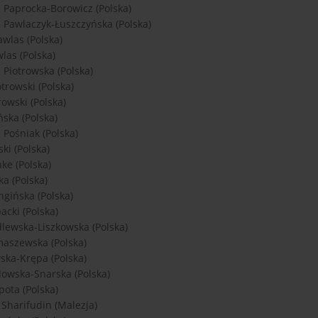
 Paprocka-Borowicz (Polska)
 Pawlaczyk-Łuszczyńska (Polska)
awlas (Polska)
las (Polska)
 Piotrowska (Polska)
trowski (Polska)
rowski (Polska)
ńska (Polska)
 Pośniak (Polska)
ski (Polska)
ke (Polska)
a (Polska)
ngińska (Polska)
acki (Polska)
dlewska-Liszkowska (Polska)
aszewska (Polska)
ka-Krępa (Polska)
dowska-Snarska (Polska)
pota (Polska)
 Sharifudin (Malezja)