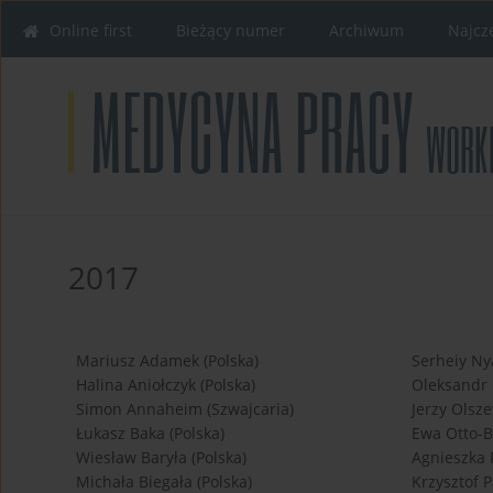
Online first
Bieżący numer
Archiwum
Najcz
2017
Mariusz Adamek (Polska)
Serheiy Ny
Halina Aniołczyk (Polska)
Oleksandr 
Simon Annaheim (Szwajcaria)
Jerzy Olsze
Łukasz Baka (Polska)
Ewa Otto-B
Wiesław Baryła (Polska)
Agnieszka P
Michała Biegała (Polska)
Krzysztof P