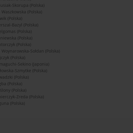
lusiak-Skorupa (Polska)
 Waszkowska (Polska)
ik (Polska)
rszal-Bazyl (Polska)
elgomas (Polska)
niewska (Polska)
torczyk (Polska)
 Woynarowska-Sołdan (Polska)
czyk (Polska)
maguchi-Sekino (Japonia)
owska-Szmytke (Polska)
adzki (Polska)
ęba (Polska)
lony (Polska)
ierczyk-Zreda (Polska)
guna (Polska)