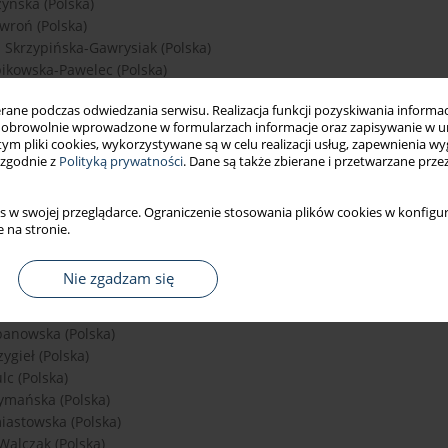
yńska (Polska)
wroń (Polska)
 Skrzypińska-Gawrysiak (Polska)
pikowska-Pawelec (Polska)
iszewska (Polska)
ne podczas odwiedzania serwisu. Realizacja funkcji pozyskiwania informacj
rek (Polska)
obrowolnie wprowadzone w formularzach informacje oraz zapisywanie w u
awiarska (Polska)
 tym pliki cookies, wykorzystywane są w celu realizacji usług, zapewnienia 
ecki (Polska)
 zgodnie z
Polityką prywatności
. Dane są także zbierane i przetwarzane prze
 Strus Strus (Polska)
Sułowicz (Polska)
s w swojej przeglądarce. Ograniczenie stosowania plików cookies w konfigur
tkowska (Polska)
 na stronie.
wierczyńska-Machura (Polska)
Kowalkowska (Polska)
Nie zgadzam się
Szadkowska (Polska)
Szatko (Polska)
anowska (Polska)
ygieł (Polska)
lc (Polska)
ymańska (Polska)
astowska (Polska)
Walczak (Polska)