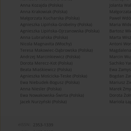
Anna Kozajda (Polska)
Jolanta Wa
Anna Krakowiak (Polska)
Małgorzata
Małgorzata Kucharska (Polska)
Paweł Wdów
Agnieszka Lipińska-Grobelny (Polska)
Maria Wide
Agnieszka Lipińska-Ojrzanowska (Polska)
Bartosz Wi
Anna Lubrańska (Polska)
Marta Wisz
Nicola Magnavita (Włochy)
Antoni Won
Teresa Makowiec-Dąbrowska (Polska)
Magdalena
Andrzej Marcinkiewicz (Polska)
Marcin Wuj
Dorota Merecz-Kot (Polska)
Sachiko Ya
Beata Miaśkiewicz (Polska)
Ewa Zamysł
Agnieszka Mościcka-Teske (Polska)
Bogdan Zaw
Ewa Niebudek-Bogusz (Polska)
Mariusz Zi
Anna Niesler (Polska)
Marek Zmyś
Ewa Nowakowska-Świrta (Polska)
Dorota Żołn
Jacek Nurzyński (Polska)
Mariola Ła
eISSN:
2353-1339