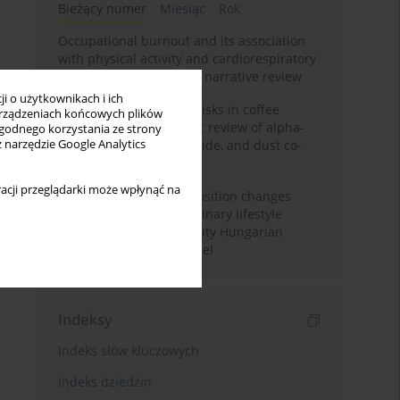
Bieżący numer
Miesiąc
Rok
Occupational burnout and its association
with physical activity and cardiorespiratory
fitness among nurses: a narrative review
i o użytkownikach i ich
Synergistic respiratory risks in coffee
rządzeniach końcowych plików
processing: a systematic review of alpha-
wygodnego korzystania ze strony
z narzędzie Google Analytics
diketone, carbon monoxide, and dust co-
exposure
acji przeglądarki może wpłynąć na
Sex-specific body composition changes
after a pilot multidisciplinary lifestyle
intervention in active-duty Hungarian
Defence Forces personnel
Indeksy
Indeks słów kluczowych
Indeks dziedzin