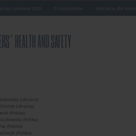
ęściej cytowane 2025
O czasopiśmie
Instrukcje dla Auto
ankovskiy (Ukraina)
Oliynyk (Ukraina)
wski (Polska)
uczkowska (Polska)
ac (Polska)
achocki (Polska)