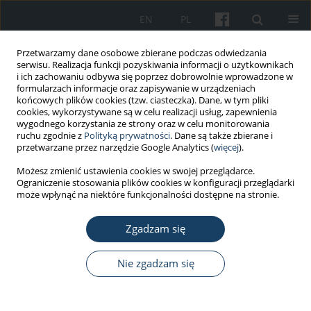
EN
PL
Przetwarzamy dane osobowe zbierane podczas odwiedzania
serwisu. Realizacja funkcji pozyskiwania informacji o użytkownikach
i ich zachowaniu odbywa się poprzez dobrowolnie wprowadzone w
formularzach informacje oraz zapisywanie w urządzeniach
końcowych plików cookies (tzw. ciasteczka). Dane, w tym pliki
cookies, wykorzystywane są w celu realizacji usług, zapewnienia
wygodnego korzystania ze strony oraz w celu monitorowania
ruchu zgodnie z
Polityką prywatności
. Dane są także zbierane i
3/2018 vol. 69
przetwarzane przez narzędzie Google Analytics (
więcej
).
Możesz zmienić ustawienia cookies w swojej przeglądarce.
PRACA ORYGINALNA
Ograniczenie stosowania plików cookies w konfiguracji przeglądarki
może wpłynąć na niektóre funkcjonalności dostępne na stronie.
Satysfakcja z pracy a stres
Zgadzam się
zawodowy – wyniki badań
ilościowych w 3 jednostkach
Nie zgadzam się
organizacyjnych urzędu