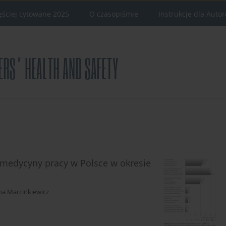
ęściej cytowane 2025
O czasopiśmie
Instrukcje dla Auto
 medycyny pracy w Polsce w okresie
na Marcinkiewicz