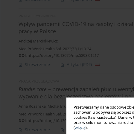
PRACA ORYGINALNA
Wpływ pandemii COVID-19 na zasoby i działa
pracy w Polsce
Andrzej Marcinkiewicz
Med Pr Work Health Saf. 2022;73(1):19-24
DOI
:
https://doi.org/10.13075/mp.5893.01217
Streszczenie
Artykuł
(PDF)
PRACA PRZEGLĄDOWA
Bundle care
– prewencja zapaleń płuc u went
wyzwanie dla bezpieczeństwa pacjentów i pe
Anna Różańska
,
Michał Brudło
,
Estera Jachowicz
,
Jadwiga Wójkow
Przetwarzamy dane osobowe zbiera
zachowaniu odbywa się poprzez d
Med Pr Work Health Saf. 2021;72(6):721-8
cookies (tzw. ciasteczka). Dane, w
DOI
:
https://doi.org/10.13075/mp.5893.01182
oraz w celu monitorowania ruchu
(
więcej
).
Streszczenie
Artykuł
(PDF)