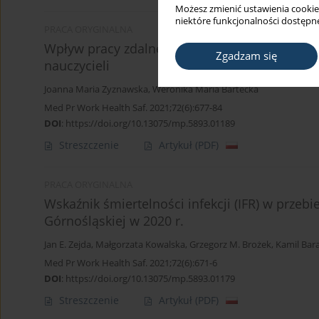
Możesz zmienić ustawienia cookie
niektóre funkcjonalności dostępne
PRACA ORYGINALNA
Wpływ pracy zdalnej wymuszonej pandemią C
Zgadzam się
nauczycieli
Joanna Maria Zyznawska
,
Weronika Maria Bartecka
Med Pr Work Health Saf. 2021;72(6):677-84
DOI
:
https://doi.org/10.13075/mp.5893.01189
Streszczenie
Artykuł
(PDF)
PRACA ORYGINALNA
Wskaźnik śmiertelności infekcji (IFR) w prze
Górnośląskiej w 2020 r.
Jan E. Zejda
,
Małgorzata Kowalska
,
Grzegorz M. Brożek
,
Kamil Bar
Med Pr Work Health Saf. 2021;72(6):671-6
DOI
:
https://doi.org/10.13075/mp.5893.01179
Streszczenie
Artykuł
(PDF)