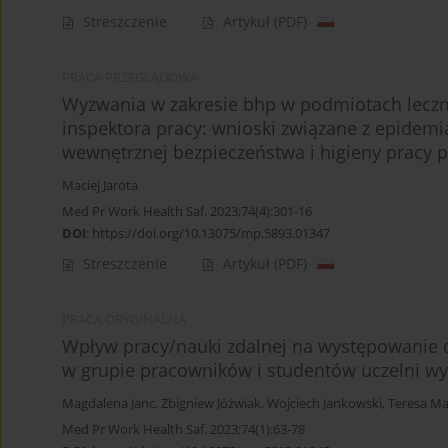
Streszczenie
Artykuł
(PDF)
PRACA PRZEGLĄDOWA
Wyzwania w zakresie bhp w podmiotach leczn
inspektora pracy: wnioski związane z epidemi
wewnętrznej bezpieczeństwa i higieny pracy
Maciej Jarota
Med Pr Work Health Saf. 2023;74(4):301-16
DOI
:
https://doi.org/10.13075/mp.5893.01347
Streszczenie
Artykuł
(PDF)
PRACA ORYGINALNA
Wpływ pracy/nauki zdalnej na występowanie 
w grupie pracowników i studentów uczelni w
Magdalena Janc
,
Zbigniew Jóźwiak
,
Wojciech Jankowski
,
Teresa M
Med Pr Work Health Saf. 2023;74(1):63-78