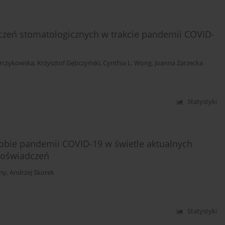
czeń stomatologicznych w trakcie pandemii COVID-
rczykowska
,
Krzysztof Gębczyński
,
Cynthia L. Wong
,
Joanna Zarzecka
Statystyki
obie pandemii COVID-19 w świetle aktualnych
doświadczeń
ny
,
Andrzej Skorek
Statystyki