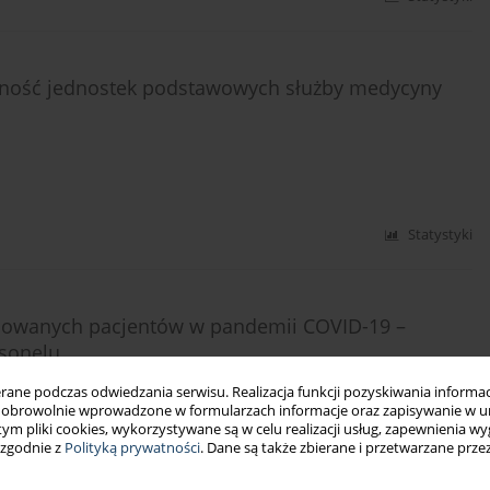
lność jednostek podstawowych służby medycyny
Statystyki
ylowanych pacjentów w pandemii COVID-19 –
rsonelu
ska-Mach
ne podczas odwiedzania serwisu. Realizacja funkcji pozyskiwania informacj
obrowolnie wprowadzone w formularzach informacje oraz zapisywanie w u
 tym pliki cookies, wykorzystywane są w celu realizacji usług, zapewnienia 
 zgodnie z
Polityką prywatności
. Dane są także zbierane i przetwarzane prze
Statystyki