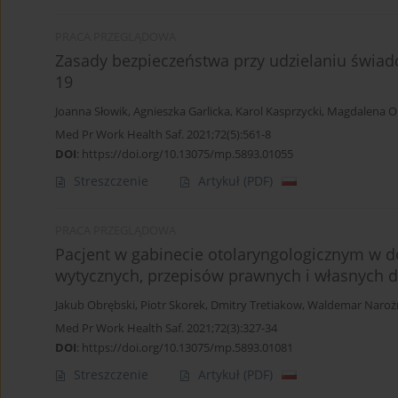
PRACA PRZEGLĄDOWA
Zasady bezpieczeństwa przy udzielaniu świad
19
Joanna Słowik
,
Agnieszka Garlicka
,
Karol Kasprzycki
,
Magdalena O
Med Pr Work Health Saf. 2021;72(5):561-8
DOI
:
https://doi.org/10.13075/mp.5893.01055
Streszczenie
Artykuł
(PDF)
PRACA PRZEGLĄDOWA
Pacjent w gabinecie otolaryngologicznym w d
wytycznych, przepisów prawnych i własnych 
Jakub Obrębski
,
Piotr Skorek
,
Dmitry Tretiakow
,
Waldemar Naroż
Med Pr Work Health Saf. 2021;72(3):327-34
DOI
:
https://doi.org/10.13075/mp.5893.01081
Streszczenie
Artykuł
(PDF)