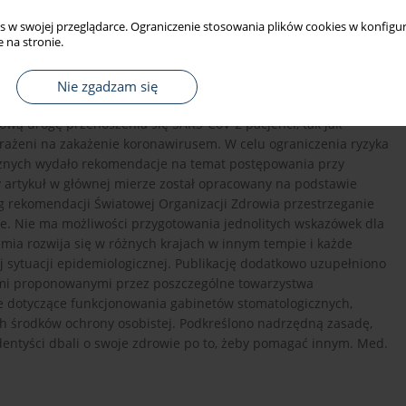
s w swojej przeglądarce. Ograniczenie stosowania plików cookies w konfigur
 na stronie.
zez SARS-CoV-2, spowodowała diametralne zmiany w
Nie zgadzam się
akże w znacznym stopniu na pracę lekarzy dentystów. Ze
wą drogę przenoszenia się SARS-CoV-2 pacjenci, tak jak
arażeni na zakażenie koronawirusem. W celu ograniczenia ryzyka
cznych wydało rekomendacje na temat postępowania przy
 artykuł w głównej mierze został opracowany na podstawie
g rekomendacji Światowej Organizacji Zdrowia przestrzeganie
sze. Nie ma możliwości przygotowania jednolitych wskazówek dla
mia rozwija się w różnych krajach w innym tempie i każde
sytuacji epidemiologicznej. Publikację dodatkowo uzupełniono
mi proponowanymi przez poszczególne towarzystwa
e dotyczące funkcjonowania gabinetów stomatologicznych,
h środków ochrony osobistej. Podkreślono nadrzędną zasadę,
e dentyści dbali o swoje zdrowie po to, żeby pomagać innym. Med.