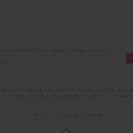
ie w latach 2022–2024 z programu „Rozwój czasopism
fety”
ój pozycji naukowej czasopisma oraz jego obecności w międzynarodow
cji naukowych, wysokiej jakości językowej artykułów oraz zwiększ
© 2006-2026 Journal hosting platform by
Bentus