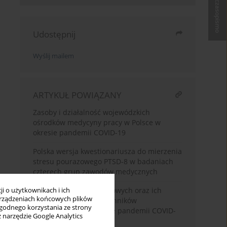
Kup czasopismo
Udostępnij
Wyślij mailem
ARTYKUŁ POWIĄZANY
Zasoby i działalność wojewódzkich
ośrodków medycyny pracy w Polsce w
okresie pandemii COVID-19
Polska wersja kwestionariusza do mierzenia
stresu pourazowego PTSD-8 w badaniach
czterech grup zawodów medycznych
Ocena zagrożeń zawodowych oraz ich
i o użytkownikach i ich
rządzeniach końcowych plików
profilaktyka w pracy techników
wygodnego korzystania ze strony
dentystycznych w czasie pandemii COVID-
z narzędzie Google Analytics
19