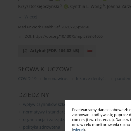
5
6
Krzysztof Gębczyński
,
Cynthia L. Wong
,
Joanna Zarz
Więcej
Med Pr Work Health Saf. 2021;72(5):561-8
DOI:
https://doi.org/10.13075/mp.5893.01055
Artykuł
(PDF, 164.62 kB)
SŁOWA KLUCZOWE
COVID-19
koronawirus
lekarze dentyści
pandem
DZIEDZINY
wpływ czynników szkodliwych na organizm człowieka
Przetwarzamy dane osobowe zbiera
normatywy i standardy w higienie pracy
zachowaniu odbywa się poprzez d
organizacja i zarządzanie w ochronie zdrowia
cookies (tzw. ciasteczka). Dane, w
oraz w celu monitorowania ruchu
polityka zdrowotna
(
więcej
).