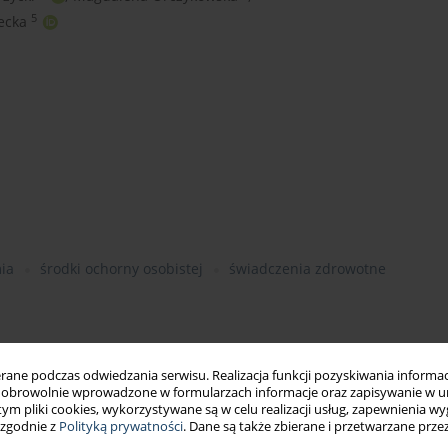
5
ecka
ia
środki ochorny osobistej
świadczenia zdrowotne
ne podczas odwiedzania serwisu. Realizacja funkcji pozyskiwania informacj
obrowolnie wprowadzone w formularzach informacje oraz zapisywanie w u
 tym pliki cookies, wykorzystywane są w celu realizacji usług, zapewnienia 
 zgodnie z
Polityką prywatności
. Dane są także zbierane i przetwarzane prze