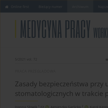
Online first
Bieżący numer
Archiwum
Najcz
5/2021 vol. 72
PRACA PRZEGLĄDOWA
Zasady bezpieczeństwa przy 
stomatologicznych w trakcie
1
2
Joanna Słowik
,
Agnieszka Garlicka
,
Karol Kasp