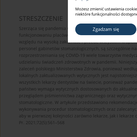
Możesz zmienić ustawienia cookie
niektóre funkcjonalności dostępne
STRESZCZENIE
Szerząca się pandemia COVID-19, choroby wywołanej pr
Zgadzam się
funkcjonowaniu placówek ochrony zdrowia, co wpłynęło t
względu na wysoką zakaźność i przede wszystkim kropelko
personel gabinetów stomatologicznych, są szczególnie n
rozprzestrzeniania się COVID-19 wiele towarzystw medy
udzielaniu świadczeń zdrowotnych w pandemii. Niniejszy
zaleceń polskiego Ministerstwa Zdrowia, ponieważ wedłu
lokalnych zaktualizowanych wytycznych jest najistotniej
wszystkich lekarzy dentystów na świecie, ponieważ pande
państwo wymaga wytycznych dostosowanych do aktualnej 
przeglądem piśmiennictwa zagranicznego oraz wytyczny
stomatologiczne. W artykule przedstawiono rekomendacj
wykonywania procedur stomatologicznych oraz zalecanyc
aby w pierwszej kolejności zarówno lekarze, jak i lekarz
Pr. 2021;72(5):561–568