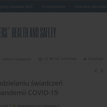
ęściej cytowane 2025
O czasopiśmie
Instrukcje dla Auto
CC BY-NC 3.0 Polska
Statystyki
Pobierz cytowanie
udzielaniu świadczeń
 pandemii COVID-19
3
4
rzycki
,
Magdalena Orczykowska
,