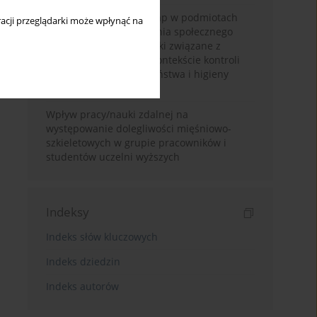
Wyzwania w zakresie bhp w podmiotach
acji przeglądarki może wpłynąć na
leczniczych a uprawnienia społecznego
inspektora pracy: wnioski związane z
epidemią COVID-19 w kontekście kontroli
wewnętrznej bezpieczeństwa i higieny
pracy pracowników
Wpływ pracy/nauki zdalnej na
występowanie dolegliwości mięśniowo-
szkieletowych w grupie pracowników i
studentów uczelni wyższych
Indeksy
Indeks słów kluczowych
Indeks dziedzin
Indeks autorów