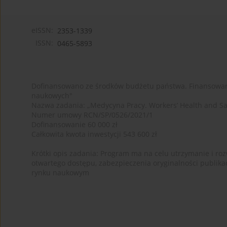
eISSN:
2353-1339
ISSN:
0465-5893
Dofinansowano ze środków budżetu państwa. Finansowan
naukowych"
Nazwa zadania: „Medycyna Pracy. Workers’ Health and Sa
Numer umowy RCN/SP/0526/2021/1
Dofinansowanie 60 000 zł
Całkowita kwota inwestycji 543 600 zł
Krótki opis zadania: Program ma na celu utrzymanie i rozw
otwartego dostępu, zabezpieczenia oryginalności publika
rynku naukowym