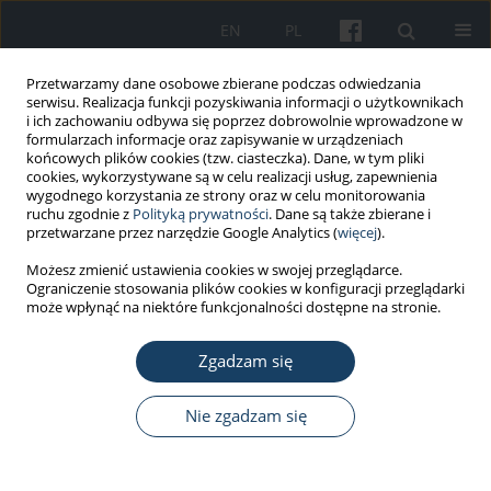
EN
PL
Przetwarzamy dane osobowe zbierane podczas odwiedzania
serwisu. Realizacja funkcji pozyskiwania informacji o użytkownikach
i ich zachowaniu odbywa się poprzez dobrowolnie wprowadzone w
formularzach informacje oraz zapisywanie w urządzeniach
końcowych plików cookies (tzw. ciasteczka). Dane, w tym pliki
cookies, wykorzystywane są w celu realizacji usług, zapewnienia
wygodnego korzystania ze strony oraz w celu monitorowania
ruchu zgodnie z
Polityką prywatności
. Dane są także zbierane i
Autor
Joanna Zarzecka
przetwarzane przez narzędzie Google Analytics (
więcej
).
Możesz zmienić ustawienia cookies w swojej przeglądarce.
Ograniczenie stosowania plików cookies w konfiguracji przeglądarki
PRACA PRZEGLĄDOWA
może wpłynąć na niektóre funkcjonalności dostępne na stronie.
Zasady bezpieczeństwa przy udzielaniu
świadczeń stomatologicznych w trakcie pandemii
Zgadzam się
COVID-19
Nie zgadzam się
Joanna Słowik
,
Agnieszka Garlicka
,
Karol Kasprzycki
,
Magdalena
Orczykowska
,
Krzysztof Gębczyński
,
Cynthia L. Wong
,
Joanna Zarzecka
Med Pr Work Health Saf. 2021;72(5):561-8
DOI
:
https://doi.org/10.13075/mp.5893.01055