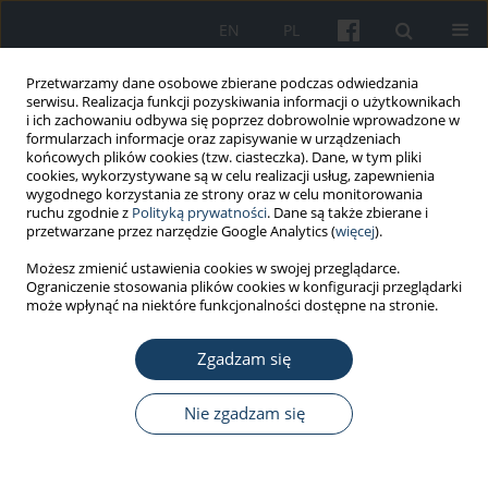
EN
PL
Przetwarzamy dane osobowe zbierane podczas odwiedzania
serwisu. Realizacja funkcji pozyskiwania informacji o użytkownikach
i ich zachowaniu odbywa się poprzez dobrowolnie wprowadzone w
formularzach informacje oraz zapisywanie w urządzeniach
końcowych plików cookies (tzw. ciasteczka). Dane, w tym pliki
cookies, wykorzystywane są w celu realizacji usług, zapewnienia
wygodnego korzystania ze strony oraz w celu monitorowania
ruchu zgodnie z
Polityką prywatności
. Dane są także zbierane i
3/2026 vol. 77
przetwarzane przez narzędzie Google Analytics (
więcej
).
Możesz zmienić ustawienia cookies w swojej przeglądarce.
PRACA ORYGINALNA
Ograniczenie stosowania plików cookies w konfiguracji przeglądarki
może wpłynąć na niektóre funkcjonalności dostępne na stronie.
Sex-specific body composition
Zgadzam się
changes after a pilot
multidisciplinary lifestyle
Nie zgadzam się
intervention in active-duty