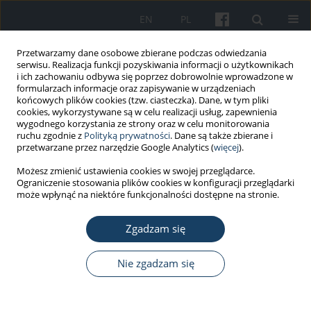
EN
PL
Przetwarzamy dane osobowe zbierane podczas odwiedzania
serwisu. Realizacja funkcji pozyskiwania informacji o użytkownikach
i ich zachowaniu odbywa się poprzez dobrowolnie wprowadzone w
formularzach informacje oraz zapisywanie w urządzeniach
końcowych plików cookies (tzw. ciasteczka). Dane, w tym pliki
cookies, wykorzystywane są w celu realizacji usług, zapewnienia
wygodnego korzystania ze strony oraz w celu monitorowania
ruchu zgodnie z
Polityką prywatności
. Dane są także zbierane i
6/2021 vol. 72
przetwarzane przez narzędzie Google Analytics (
więcej
).
Możesz zmienić ustawienia cookies w swojej przeglądarce.
PRACA ORYGINALNA
Ograniczenie stosowania plików cookies w konfiguracji przeglądarki
może wpłynąć na niektóre funkcjonalności dostępne na stronie.
Wskaźnik śmiertelności infekcji
Zgadzam się
(IFR) w przebiegu pandemii
COVID-19 w Aglomeracji
Nie zgadzam się
Górnośląskiej w 2020 r.