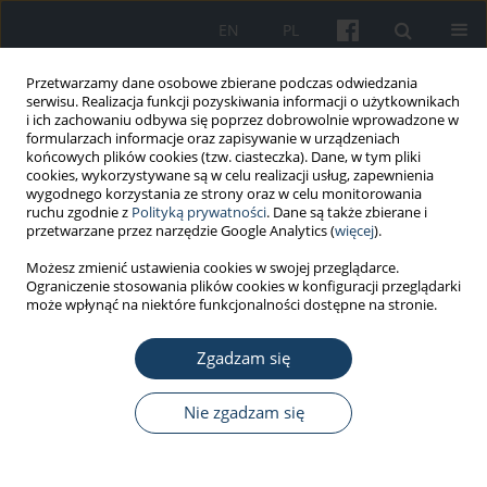
EN
PL
Przetwarzamy dane osobowe zbierane podczas odwiedzania
serwisu. Realizacja funkcji pozyskiwania informacji o użytkownikach
i ich zachowaniu odbywa się poprzez dobrowolnie wprowadzone w
formularzach informacje oraz zapisywanie w urządzeniach
końcowych plików cookies (tzw. ciasteczka). Dane, w tym pliki
cookies, wykorzystywane są w celu realizacji usług, zapewnienia
wygodnego korzystania ze strony oraz w celu monitorowania
ruchu zgodnie z
Polityką prywatności
. Dane są także zbierane i
Słowo kluczowe
occupational
przetwarzane przez narzędzie Google Analytics (
więcej
).
diseases
Możesz zmienić ustawienia cookies w swojej przeglądarce.
Ograniczenie stosowania plików cookies w konfiguracji przeglądarki
może wpłynąć na niektóre funkcjonalności dostępne na stronie.
PRACA ORYGINALNA
Nowotwory o etiologii zawodowej w Polsce –
Zgadzam się
analiza epidemiologiczna i wyzwania na
podstawie danych z Centralnego Rejestru Chorób
Nie zgadzam się
Zawodowych
Beata Świątkowska
,
Wojciech Hanke
Med Pr Work Health Saf. 2025;76(6):449-56