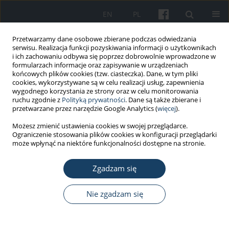
EN
PL
Przetwarzamy dane osobowe zbierane podczas odwiedzania
serwisu. Realizacja funkcji pozyskiwania informacji o użytkownikach
i ich zachowaniu odbywa się poprzez dobrowolnie wprowadzone w
formularzach informacje oraz zapisywanie w urządzeniach
końcowych plików cookies (tzw. ciasteczka). Dane, w tym pliki
cookies, wykorzystywane są w celu realizacji usług, zapewnienia
wygodnego korzystania ze strony oraz w celu monitorowania
ruchu zgodnie z
Polityką prywatności
. Dane są także zbierane i
6/2025 vol. 76
przetwarzane przez narzędzie Google Analytics (
więcej
).
Możesz zmienić ustawienia cookies w swojej przeglądarce.
PRACA ORYGINALNA
Ograniczenie stosowania plików cookies w konfiguracji przeglądarki
może wpłynąć na niektóre funkcjonalności dostępne na stronie.
Nowotwory o etiologii
Zgadzam się
zawodowej w Polsce – analiza
epidemiologiczna i wyzwania na
Nie zgadzam się
podstawie danych z