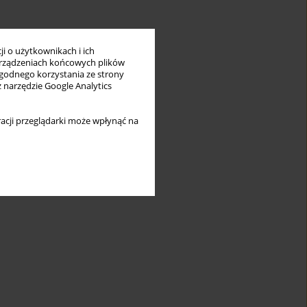
i o użytkownikach i ich
rządzeniach końcowych plików
wygodnego korzystania ze strony
z narzędzie Google Analytics
acji przeglądarki może wpłynąć na