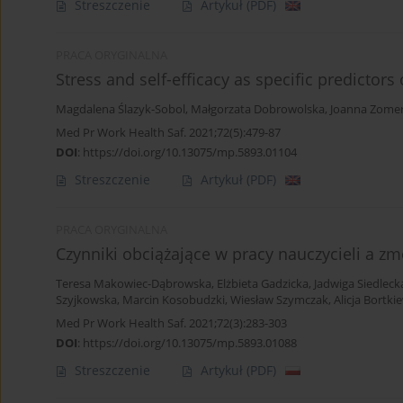
Streszczenie
Artykuł
(PDF)
PRACA ORYGINALNA
Stress and self-efficacy as specific predictors 
Magdalena Ślazyk-Sobol
,
Małgorzata Dobrowolska
,
Joanna Zomer
Med Pr Work Health Saf. 2021;72(5):479-87
DOI
:
https://doi.org/10.13075/mp.5893.01104
Streszczenie
Artykuł
(PDF)
PRACA ORYGINALNA
Czynniki obciążające w pracy nauczycieli a z
Teresa Makowiec-Dąbrowska
,
Elżbieta Gadzicka
,
Jadwiga Siedleck
Szyjkowska
,
Marcin Kosobudzki
,
Wiesław Szymczak
,
Alicja Bortki
Med Pr Work Health Saf. 2021;72(3):283-303
DOI
:
https://doi.org/10.13075/mp.5893.01088
Streszczenie
Artykuł
(PDF)