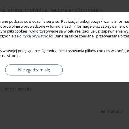
ks, stress, individual factors and burnout –
icians and nurses
ne podczas odwiedzania serwisu. Realizacja funkcji pozyskiwania informacj
obrowolnie wprowadzone w formularzach informacje oraz zapisywanie w u
M. Nešić
 tym pliki cookies, wykorzystywane są w celu realizacji usług, zapewnienia 
 zgodnie z
Polityką prywatności
. Dane są także zbierane i przetwarzane prze
Statystyki
s w swojej przeglądarce. Ograniczenie stosowania plików cookies w konfigur
 na stronie.
Nie zgadzam się
y więziennej. Rola osobowości i wybranych cech
,
Roman Ossowski
Statystyki