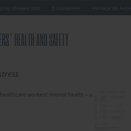
ęściej cytowane 2025
O czasopiśmie
Instrukcje dla Auto
stress
 healthcare workers’ mental health – a