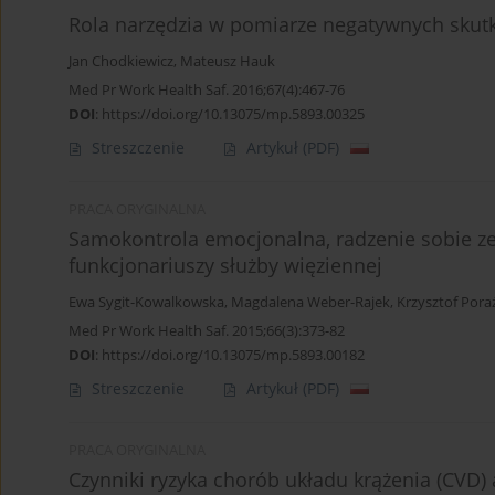
Rola narzędzia w pomiarze negatywnych sku
Jan Chodkiewicz
,
Mateusz Hauk
Med Pr Work Health Saf. 2016;67(4):467-76
DOI
:
https://doi.org/10.13075/mp.5893.00325
Streszczenie
Artykuł
(PDF)
PRACA ORYGINALNA
Samokontrola emocjonalna, radzenie sobie z
funkcjonariuszy służby więziennej
Ewa Sygit-Kowalkowska
,
Magdalena Weber-Rajek
,
Krzysztof Pora
Med Pr Work Health Saf. 2015;66(3):373-82
DOI
:
https://doi.org/10.13075/mp.5893.00182
Streszczenie
Artykuł
(PDF)
PRACA ORYGINALNA
Czynniki ryzyka chorób układu krążenia (CVD)