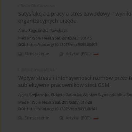
PRACA ORYGINALNA
Satysfakcja z pracy a stres zawodowy – wynik
organizacyjnych urzędu
Anna Rogozińska-Pawełczyk
Med Pr Work Health Saf. 2018;69(3):301-15
DOI
:
https://doi.org/10.13075/mp.5893.00695
Streszczenie
Artykuł
(PDF)
PRACA ORYGINALNA
Wpływ stresu i intensywności rozmów przez t
subiektywne pracowników sieci GSM
Agata Szyjkowska
,
Elżbieta Gadzicka
,
Wiesław Szymczak
,
Alicja Bo
Med Pr Work Health Saf. 2017;68(5):617-28
DOI
:
https://doi.org/10.13075/mp.5893.00541
Streszczenie
Artykuł
(PDF)