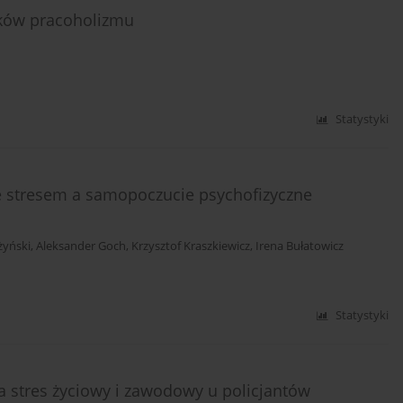
tków pracoholizmu
Statystyki
e stresem a samopoczucie psychofizyczne
żyński
,
Aleksander Goch
,
Krzysztof Kraszkiewicz
,
Irena Bułatowicz
Statystyki
 a stres życiowy i zawodowy u policjantów