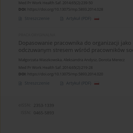
Med Pr Work Health Saf. 2014;65(2):239-50
DOI
:
https://doi.org/10.13075/mp.5893.2014.028
Streszczenie
Artykuł
(PDF)
PRACA ORYGINALNA
Dopasowanie pracownika do organizacji jako 
odczuwanym stresem wśród pracowników soc
Małgorzata Waszkowska
,
Aleksandra Andysz
,
Dorota Merecz
Med Pr Work Health Saf. 2014;65(2):219-28
DOI
:
https://doi.org/10.13075/mp.5893.2014.020
Streszczenie
Artykuł
(PDF)
eISSN:
2353-1339
ISSN:
0465-5893