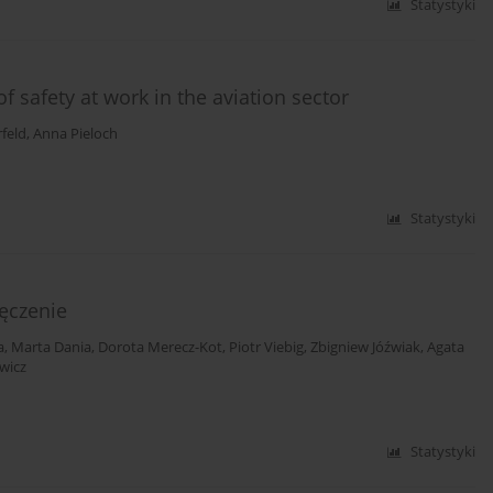
Statystyki
of safety at work in the aviation sector
feld
,
Anna Pieloch
Statystyki
męczenie
a
,
Marta Dania
,
Dorota Merecz-Kot
,
Piotr Viebig
,
Zbigniew Jóźwiak
,
Agata
ewicz
Statystyki