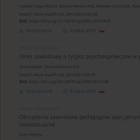
Izabela Czaja-Mitura
,
Dorota Merecz-Kot
,
Wiesław Szymczak
,
Alic
Med Pr Work Health Saf. 2013;64(3):335-48
DOI
:
https://doi.org/10.13075/mp.5893.2013.0029
Streszczenie
Artykuł
(PDF)
PRACA ORYGINALNA
Stres zawodowy a ryzyko psychospołeczne w g
Anna Najder
,
Dorota Merecz-Kot
Med Pr Work Health Saf. 2014;65(1):85-97
DOI
:
https://doi.org/10.13075/mp.5893.2014.008
Streszczenie
Artykuł
(PDF)
PRACA ORYGINALNA
Obciążenia zawodowe pedagogów specjalnych
intelektualnie
Piotr Plichta