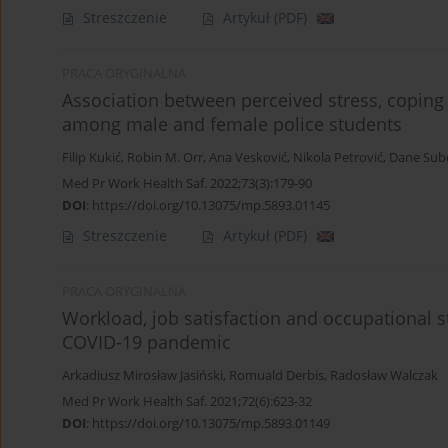
Streszczenie
Artykuł
(PDF)
PRACA ORYGINALNA
Association between perceived stress, coping
among male and female police students
Filip Kukić
,
Robin M. Orr
,
Ana Vesković
,
Nikola Petrović
,
Dane Sub
Med Pr Work Health Saf. 2022;73(3):179-90
DOI
:
https://doi.org/10.13075/mp.5893.01145
Streszczenie
Artykuł
(PDF)
PRACA ORYGINALNA
Workload, job satisfaction and occupational s
COVID-19 pandemic
Arkadiusz Mirosław Jasiński
,
Romuald Derbis
,
Radosław Walczak
Med Pr Work Health Saf. 2021;72(6):623-32
DOI
:
https://doi.org/10.13075/mp.5893.01149