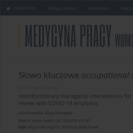
Online first
Bieżący numer
Archiwum
Najcz
Słowo kluczowe
occupational 
PRACA PRZEGLĄDOWA
Interdisciplinary managerial interventions for
review with COVID-19 emphasis
Julia Kowalska
,
Alicja Domagała
Med Pr Work Health Saf. 2024;75(1):57-67
DOI
:
https://doi.org/10.13075/mp.5893.01448