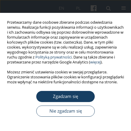
EN
PL
Przetwarzamy dane osobowe zbierane podczas odwiedzania
serwisu. Realizacja funkcji pozyskiwania informacji o użytkownikach
i ich zachowaniu odbywa się poprzez dobrowolnie wprowadzone w
formularzach informacje oraz zapisywanie w urządzeniach
końcowych plików cookies (tzw. ciasteczka). Dane, w tym pliki
cookies, wykorzystywane są w celu realizacji usług, zapewnienia
wygodnego korzystania ze strony oraz w celu monitorowania
ruchu zgodnie z
Polityką prywatności
. Dane są także zbierane i
Słowo kluczowe
medycyna pracy
przetwarzane przez narzędzie Google Analytics (
więcej
).
Możesz zmienić ustawienia cookies w swojej przeglądarce.
PRACA PRZEGLĄDOWA
Ograniczenie stosowania plików cookies w konfiguracji przeglądarki
Polska rzeczywistość pracowników
może wpłynąć na niektóre funkcjonalności dostępne na stronie.
transpłciowych: aspekty prawne, ocena zdolności
do pracy i stan zdrowia psychicznego
Zgadzam się
Kaja Staszewska
,
Dorota Merecz-Kot
,
Dominika Dörre-Kolasa
,
Marta
Nie zgadzam się
Wiszniewska
Med Pr Work Health Saf. 2026;77(2):163-78
DOI
:
https://doi.org/10.13075/mp.5893.01694