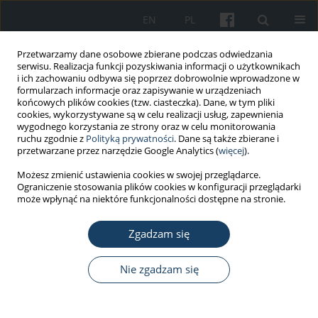
EN
PL
Przetwarzamy dane osobowe zbierane podczas odwiedzania
serwisu. Realizacja funkcji pozyskiwania informacji o użytkownikach
i ich zachowaniu odbywa się poprzez dobrowolnie wprowadzone w
formularzach informacje oraz zapisywanie w urządzeniach
końcowych plików cookies (tzw. ciasteczka). Dane, w tym pliki
cookies, wykorzystywane są w celu realizacji usług, zapewnienia
wygodnego korzystania ze strony oraz w celu monitorowania
ruchu zgodnie z
Polityką prywatności
. Dane są także zbierane i
1/2016 vol. 67
przetwarzane przez narzędzie Google Analytics (
więcej
).
Możesz zmienić ustawienia cookies w swojej przeglądarce.
PRACA ORYGINALNA
Ograniczenie stosowania plików cookies w konfiguracji przeglądarki
może wpłynąć na niektóre funkcjonalności dostępne na stronie.
Ewaluacja wybranych
Zgadzam się
determinantów pozytywnego
środowiska pracy na oddziałach
Nie zgadzam się
szpitalnych w Polsce