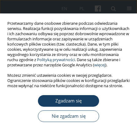
EN
PL
Przetwarzamy dane osobowe zbierane podczas odwiedzania
serwisu. Realizacja funkcji pozyskiwania informacji o użytkownikach
i ich zachowaniu odbywa się poprzez dobrowolnie wprowadzone w
formularzach informacje oraz zapisywanie w urządzeniach
końcowych plików cookies (tzw. ciasteczka). Dane, w tym pliki
cookies, wykorzystywane są w celu realizacji usług, zapewnienia
wygodnego korzystania ze strony oraz w celu monitorowania
ruchu zgodnie z
Polityką prywatności
. Dane są także zbierane i
1/2016 vol. 67
przetwarzane przez narzędzie Google Analytics (
więcej
).
Możesz zmienić ustawienia cookies w swojej przeglądarce.
PRACA ORYGINALNA
Ograniczenie stosowania plików cookies w konfiguracji przeglądarki
może wpłynąć na niektóre funkcjonalności dostępne na stronie.
Analiza występowania i skutków
Zgadzam się
wypadków w środowisku pracy
strażaków Państwowej Straży
Nie zgadzam się
Pożarnej w Polsce w latach