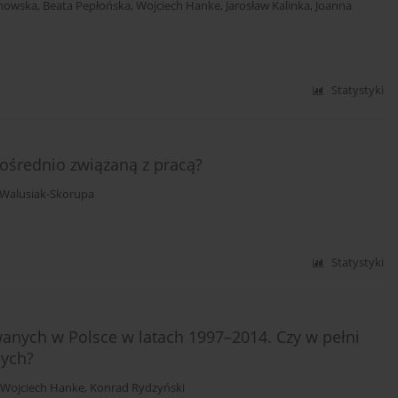
anowska
,
Beata Pepłońska
,
Wojciech Hanke
,
Jarosław Kalinka
,
Joanna
Statystyki
ośrednio związaną z pracą?
 Walusiak-Skorupa
Statystyki
wanych w Polsce w latach 1997–2014. Czy w pełni
nych?
Wojciech Hanke
,
Konrad Rydzyński