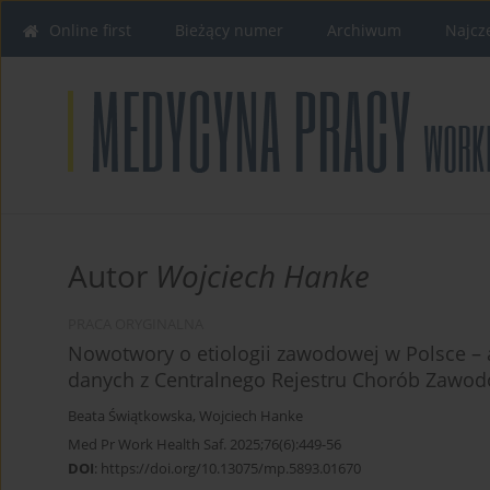
Online first
Bieżący numer
Archiwum
Najcz
Autor
Wojciech Hanke
PRACA ORYGINALNA
Nowotwory o etiologii zawodowej w Polsce – 
danych z Centralnego Rejestru Chorób Zawo
Beata Świątkowska
,
Wojciech Hanke
Med Pr Work Health Saf. 2025;76(6):449-56
DOI
:
https://doi.org/10.13075/mp.5893.01670