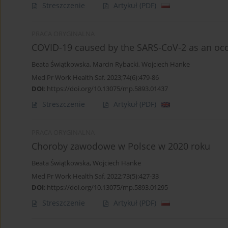
Streszczenie
Artykuł
(PDF)
PRACA ORYGINALNA
COVID-19 caused by the SARS-CoV-2 as an occ
Beata Świątkowska
,
Marcin Rybacki
,
Wojciech Hanke
Med Pr Work Health Saf. 2023;74(6):479-86
DOI
:
https://doi.org/10.13075/mp.5893.01437
Streszczenie
Artykuł
(PDF)
PRACA ORYGINALNA
Choroby zawodowe w Polsce w 2020 roku
Beata Świątkowska
,
Wojciech Hanke
Med Pr Work Health Saf. 2022;73(5):427-33
DOI
:
https://doi.org/10.13075/mp.5893.01295
Streszczenie
Artykuł
(PDF)