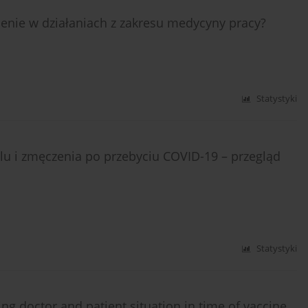
ienie w działaniach z zakresu medycyny pracy?
Statystyki
lu i zmęczenia po przebyciu COVID-19 – przegląd
Statystyki
ng doctor and patient situation in time of vaccine