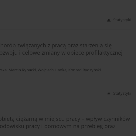
Statystyki
rób związanych z pracą oraz starzenia się
rozwoju i celowe zmiany w opiece profilaktycznej
wska
,
Marcin Rybacki
,
Wojciech Hanke
,
Konrad Rydzyński
Statystyki
kobietą ciężarną w miejscu pracy – wpływ czynników
środowisku pracy i domowym na przebieg oraz