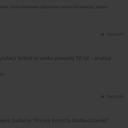
ańska
,
Teresa Makowiec-Dąbrowska
,
Marta Wiszniewska
,
Jolanta
Statystyki
lacji kobiet w wieku powyżej 50 lat – analiza
nke
Statystyki
awie badania "Polska Kohorta Matka-Dziecko"