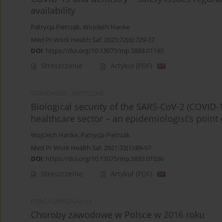
availability
Patrycja Pietrzak
,
Wojciech Hanke
Med Pr Work Health Saf. 2021;72(6):729-37
DOI
:
https://doi.org/10.13075/mp.5893.01140
Streszczenie
Artykuł
(PDF)
STANDARDY - WYTYCZNE
Biological security of the SARS-CoV-2 (COVID-1
healthcare sector – an epidemiologist’s point 
Wojciech Hanke
,
Patrycja Pietrzak
Med Pr Work Health Saf. 2021;72(1):89-97
DOI
:
https://doi.org/10.13075/mp.5893.01036
Streszczenie
Artykuł
(PDF)
PRACA ORYGINALNA
Choroby zawodowe w Polsce w 2016 roku