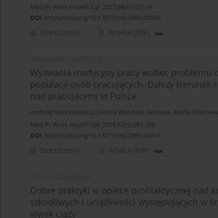
Med Pr Work Health Saf. 2017;68(1):105-19
DOI
:
https://doi.org/10.13075/mp.5893.00509
Streszczenie
Artykuł
(PDF)
STANDARDY - WYTYCZNE
Wyzwania medycyny pracy wobec problemu cho
populacji osób pracujących. Dalszy kierunek 
nad pracującymi w Polsce
Andrzej Marcinkiewicz
,
Jolanta Walusiak-Skorupa
,
Marta Wisznie
Med Pr Work Health Saf. 2016;67(5):691-700
DOI
:
https://doi.org/10.13075/mp.5893.00416
Streszczenie
Artykuł
(PDF)
PRACA POGLĄDOWA
Dobre praktyki w opiece profilaktycznej nad 
szkodliwych i uciążliwości występujących w 
wynik ciąży