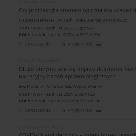
PRACA ORYGINALNA
Czy profilaktyka stomatologiczna ma uzasadn
Małgorzata Jaraszek
,
Wojciech Hanke
,
Andrzej Marcinkiewicz
Med Pr Work Health Saf. 2022;73(3):219-27
DOI
:
https://doi.org/10.13075/mp.5893.01234
Streszczenie
Artykuł
(PDF)
PRACA PRZEGLĄDOWA
Długo utrzymujące się objawy duszności, kasz
narracyjny badań epidemiologicznych
Ewa Marciniak
,
Anna Górniak
,
Wojciech Hanke
Med Pr Work Health Saf. 2021;72(6):711-20
DOI
:
https://doi.org/10.13075/mp.5893.01190
Streszczenie
Artykuł
(PDF)
STANDARDY - WYTYCZNE
COVID-19 and dentistry – safety issues regardi