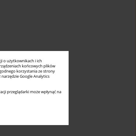
i o użytkownikach i ich
rządzeniach końcowych plików
wygodnego korzystania ze strony
z narzędzie Google Analytics
acji przeglądarki może wpłynąć na