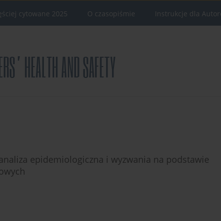
ęściej cytowane 2025
O czasopiśmie
Instrukcje dla Auto
analiza epidemiologiczna i wyzwania na podstawie
dowych