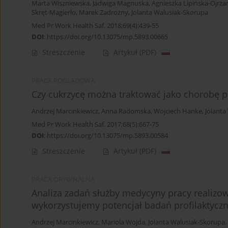
Marta Wiszniewska
,
Jadwiga Magnuska
,
Agnieszka Lipińska-Ojrz
Skręt-Magierło
,
Marek Zadrożny
,
Jolanta Walusiak-Skorupa
Med Pr Work Health Saf. 2018;69(4):439-55
DOI
:
https://doi.org/10.13075/mp.5893.00665
Streszczenie
Artykuł
(PDF)
PRACA POGLĄDOWA
Czy cukrzycę można traktować jako chorobę p
Andrzej Marcinkiewicz
,
Anna Radomska
,
Wojciech Hanke
,
Jolanta
Med Pr Work Health Saf. 2017;68(5):667-75
DOI
:
https://doi.org/10.13075/mp.5893.00584
Streszczenie
Artykuł
(PDF)
PRACA ORYGINALNA
Analiza zadań służby medycyny pracy realizo
wykorzystujemy potencjał badań profilaktycz
Andrzej Marcinkiewicz
,
Mariola Wojda
,
Jolanta Walusiak-Skorupa
,