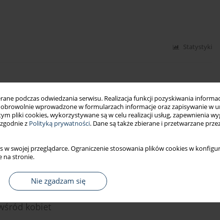
Statystyki
 zdrowotnej i pomocy społecznej w latach 2009–
ne podczas odwiedzania serwisu. Realizacja funkcji pozyskiwania informacj
obrowolnie wprowadzone w formularzach informacje oraz zapisywanie w u
 tym pliki cookies, wykorzystywane są w celu realizacji usług, zapewnienia 
 zgodnie z
Polityką prywatności
. Dane są także zbierane i przetwarzane prze
s w swojej przeglądarce. Ograniczenie stosowania plików cookies w konfigur
Statystyki
 na stronie.
Nie zgadzam się
z opieką profilaktyczną nad pracownikami –
wśród kobiet