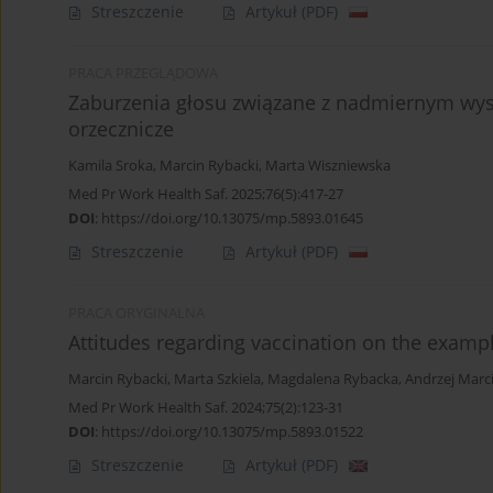
Streszczenie
Artykuł
(PDF)
PRACA PRZEGLĄDOWA
Zaburzenia głosu związane z nadmiernym wysi
orzecznicze
Kamila Sroka
,
Marcin Rybacki
,
Marta Wiszniewska
Med Pr Work Health Saf. 2025;76(5):417-27
DOI
:
https://doi.org/10.13075/mp.5893.01645
Streszczenie
Artykuł
(PDF)
PRACA ORYGINALNA
Attitudes regarding vaccination on the examp
Marcin Rybacki
,
Marta Szkiela
,
Magdalena Rybacka
,
Andrzej Marc
Med Pr Work Health Saf. 2024;75(2):123-31
DOI
:
https://doi.org/10.13075/mp.5893.01522
Streszczenie
Artykuł
(PDF)