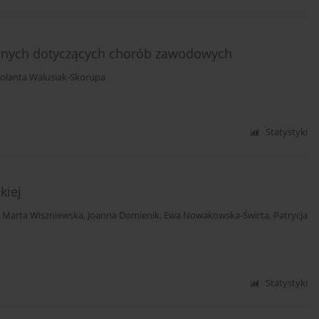
wnych dotyczących chorób zawodowych
Jolanta Walusiak-Skorupa
Statystyki
kiej
,
Marta Wiszniewska
,
Joanna Domienik
,
Ewa Nowakowska-Świrta
,
Patrycja
Statystyki