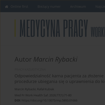
Online first
Bieżący numer
Archiwum
Najcz
Autor
Marcin Rybacki
PRACA KAZUISTYCZNA
Odpowiedzialność karna pacjenta za złożeni
procedurze ubiegania się o uprawnienia do k
Marcin Rybacki
,
Rafał Kubiak
Med Pr Work Health Saf. 2026;77(1):71-80
DOI
:
https://doi.org/10.13075/mp.5893.01666