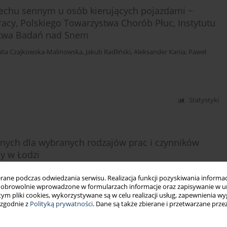
echu sennym u osób kierujących pojazdami −
acy, Polskiego Towarzystwa Chorób Płuc, Instytutu
ystwa Badań nad Snem
ata Czajkowska-Malinowska
,
Jakub Radliński
,
Aleksander Kania
,
Paweł
Statystyki
cznych dla wybranych rodzajów prac i czynników
y w Łodzi
inkiewicz
,
Alicja Pas-Wyroślak
,
Mariola Śliwińska-Kowalska
,
Jolanta
ne podczas odwiedzania serwisu. Realizacja funkcji pozyskiwania informacj
obrowolnie wprowadzone w formularzach informacje oraz zapisywanie w u
 tym pliki cookies, wykorzystywane są w celu realizacji usług, zapewnienia 
 zgodnie z
Polityką prywatności
. Dane są także zbierane i przetwarzane prze
Statystyki