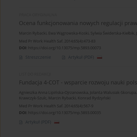
PRACA ORYGINALNA
Ocena funkcjonowania nowych regulacji pra
Marcin Rybacki
,
Ewa Wągrowska-Koski
,
Sylwia Świderska-Kiełbik
,
Med Pr Work Health Saf. 2014;65(4):473-83
DOI
:
https://doi.org/10.13075/mp.5893.00073
Streszczenie
Artykuł
(PDF)
LIST DO REDAKCJI
Fundacja 4-COT - wsparcie rozwoju nauki pols
Agnieszka Anna Lipińska-Ojrzanowska
,
Jolanta Walusiak-Skorupa
Krawczyk-Szulc
,
Marcin Rybacki
,
Konrad Rydzyński
Med Pr Work Health Saf. 2014;65(4):567-9
DOI
:
https://doi.org/10.13075/mp.5893.00035
Artykuł
(PDF)