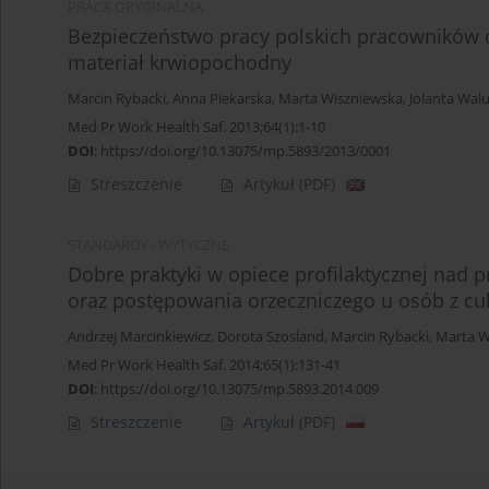
PRACA ORYGINALNA
Bezpieczeństwo pracy polskich pracowników 
materiał krwiopochodny
Marcin Rybacki
,
Anna Piekarska
,
Marta Wiszniewska
,
Jolanta Wal
Med Pr Work Health Saf. 2013;64(1):1-10
DOI
:
https://doi.org/10.13075/mp.5893/2013/0001
Streszczenie
Artykuł
(PDF)
STANDARDY - WYTYCZNE
Dobre praktyki w opiece profilaktycznej nad 
oraz postępowania orzeczniczego u osób z cu
Andrzej Marcinkiewicz
,
Dorota Szosland
,
Marcin Rybacki
,
Marta W
Med Pr Work Health Saf. 2014;65(1):131-41
DOI
:
https://doi.org/10.13075/mp.5893.2014.009
Streszczenie
Artykuł
(PDF)