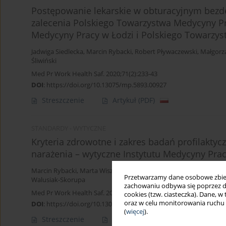
Postępowanie lekarskie w obturacyjnym bezd
zalecenia Polskiego Towarzystwa Medycyny Pr
Medycyny Pracy w Łodzi i Polskiego Towarz
Jadwiga Siedlecka
,
Marcin Rybacki
,
Robert Pływaczewski
,
Małgorz
Śliwiński
Med Pr Work Health Saf. 2020;71(2):233-43
DOI
:
https://doi.org/10.13075/mp.5893.00927
Streszczenie
Artykuł
(PDF)
STANDARDY - WYTYCZNE
Kryteria zdrowotne i zakres badań profilakty
narażenia – wytyczne Instytutu Medycyny Prac
Marcin Rybacki
,
Marta Wiszniewska
,
Paweł Wdówik
,
Andrzej Marc
Przetwarzamy dane osobowe zbiera
Walusiak-Skorupa
zachowaniu odbywa się poprzez d
Med Pr Work Health Saf. 2019;70(1):125-37
cookies (tzw. ciasteczka). Dane, w
oraz w celu monitorowania ruchu
DOI
:
https://doi.org/10.13075/mp.5893.00843
(
więcej
).
Streszczenie
Artykuł
(PDF)