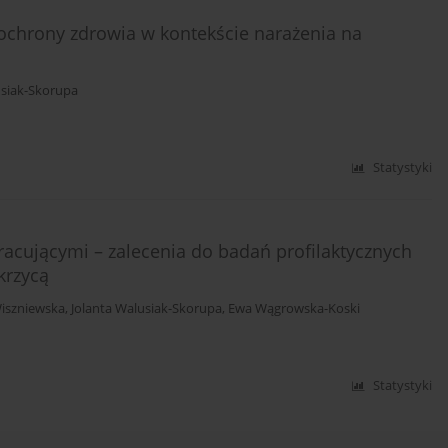
ochrony zdrowia w kontekście narażenia na
usiak-Skorupa
Statystyki
pracującymi – zalecenia do badań profilaktycznych
krzycą
iszniewska
,
Jolanta Walusiak-Skorupa
,
Ewa Wągrowska-Koski
Statystyki