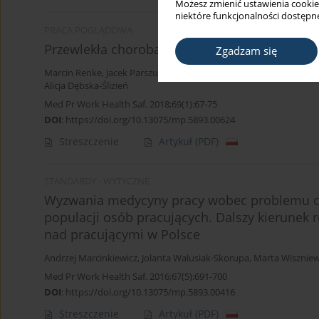
Możesz zmienić ustawienia cookie
niektóre funkcjonalności dostępne
PRACA POGLĄDOWA
Przewlekła choroba nerek – istotne informacj
Zgadzam się
Marcin Renke
,
Jacek Parszuto
,
Marcin Rybacki
,
Wojciech Wołyniec
Alicja Dębska-Ślizień
Med Pr Work Health Saf. 2018;69(1):67-75
DOI
:
https://doi.org/10.13075/mp.5893.00624
Streszczenie
Artykuł
(PDF)
STANDARDY - WYTYCZNE
Wyzwania medycyny pracy wobec problemu cho
populacji osób pracujących. Dalszy kierunek 
nad pracującymi w Polsce
Andrzej Marcinkiewicz
,
Jolanta Walusiak-Skorupa
,
Marta Wisznie
Med Pr Work Health Saf. 2016;67(5):691-700
DOI
:
https://doi.org/10.13075/mp.5893.00416
Streszczenie
Artykuł
(PDF)