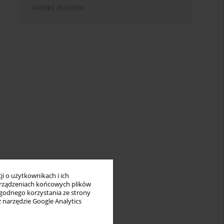
Indeks autorów
i o użytkownikach i ich
rządzeniach końcowych plików
wygodnego korzystania ze strony
z narzędzie Google Analytics