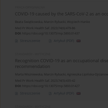
PRACA ORYGINALNA
COVID-19 caused by the SARS-CoV-2 as an occ
Beata Świątkowska
,
Marcin Rybacki
,
Wojciech Hanke
Med Pr Work Health Saf. 2023;74(6):479-86
DOI
:
https://doi.org/10.13075/mp.5893.01437
Streszczenie
Artykuł
(PDF)
STANDARDY - WYTYCZNE
Recognition COVID-19 as an occupational disea
recommendation
Marta Wiszniewska
,
Marcin Rybacki
,
Agnieszka Lipińska-Ojrzano
Med Pr Work Health Saf. 2023;74(5):435-42
DOI
:
https://doi.org/10.13075/mp.5893.01427
Streszczenie
Artykuł
(PDF)
STANDARDY - WYTYCZNE