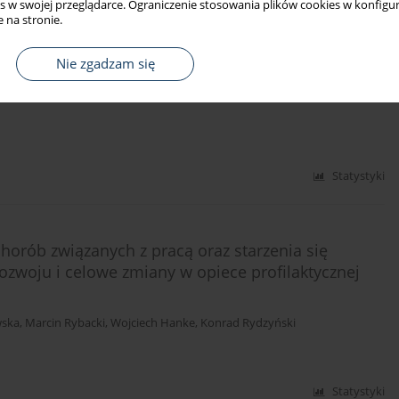
s w swojej przeglądarce. Ograniczenie stosowania plików cookies w konfigur
 na stronie.
e dla lekarza medycyny pracy
Nie zgadzam się
,
Przemysław Rutkowski
,
Bolesław Rutkowski
,
Jolanta Walusiak-Skorupa
,
Statystyki
rób związanych z pracą oraz starzenia się
rozwoju i celowe zmiany w opiece profilaktycznej
wska
,
Marcin Rybacki
,
Wojciech Hanke
,
Konrad Rydzyński
Statystyki