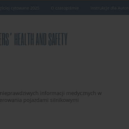
ęściej cytowane 2025
O czasopiśmie
Instrukcje dla Auto
e nieprawdziwych informacji medycznych w
ierowania pojazdami silnikowymi