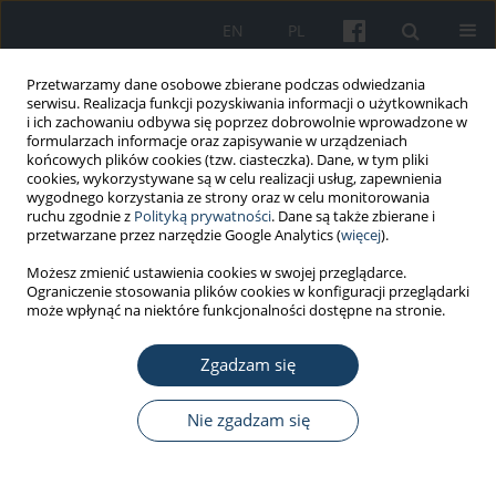
EN
PL
Przetwarzamy dane osobowe zbierane podczas odwiedzania
serwisu. Realizacja funkcji pozyskiwania informacji o użytkownikach
i ich zachowaniu odbywa się poprzez dobrowolnie wprowadzone w
formularzach informacje oraz zapisywanie w urządzeniach
końcowych plików cookies (tzw. ciasteczka). Dane, w tym pliki
cookies, wykorzystywane są w celu realizacji usług, zapewnienia
wygodnego korzystania ze strony oraz w celu monitorowania
ruchu zgodnie z
Polityką prywatności
. Dane są także zbierane i
Autor
Małgorzata Pawlaczyk-
przetwarzane przez narzędzie Google Analytics (
więcej
).
Łuszczyńska
Możesz zmienić ustawienia cookies w swojej przeglądarce.
Ograniczenie stosowania plików cookies w konfiguracji przeglądarki
może wpłynąć na niektóre funkcjonalności dostępne na stronie.
PRACA PRZEGLĄDOWA
Wpływ infradźwięków i hałasu
Zgadzam się
niskoczęstotliwościowego na zdrowie
i samopoczucie człowieka. Część II:
Nie zgadzam się
przegląd badań epidemiologicznych
Małgorzata Pawlaczyk-Łuszczyńska
,
Adam Dudarewicz
,
Iryna
Myshchenko
,
Alicja Bortkiewicz