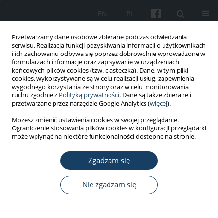
EN
PL
Przetwarzamy dane osobowe zbierane podczas odwiedzania
serwisu. Realizacja funkcji pozyskiwania informacji o użytkownikach
i ich zachowaniu odbywa się poprzez dobrowolnie wprowadzone w
formularzach informacje oraz zapisywanie w urządzeniach
końcowych plików cookies (tzw. ciasteczka). Dane, w tym pliki
cookies, wykorzystywane są w celu realizacji usług, zapewnienia
wygodnego korzystania ze strony oraz w celu monitorowania
ruchu zgodnie z
Polityką prywatności
. Dane są także zbierane i
6/2022 vol. 73
przetwarzane przez narzędzie Google Analytics (
więcej
).
Możesz zmienić ustawienia cookies w swojej przeglądarce.
PRACA PRZEGLĄDOWA
Ograniczenie stosowania plików cookies w konfiguracji przeglądarki
może wpłynąć na niektóre funkcjonalności dostępne na stronie.
Kierunki organizacyjno-
Zgadzam się
ekonomicznych zmian ochrony
zdrowia nad osobami
Nie zgadzam się
pracującymi jako odpowiedź na