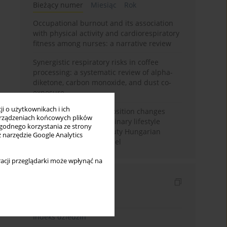
Bieżący numer
Miesiąc
Rok
Occupational burnout and its association
with physical activity and cardiorespiratory
fitness among nurses: a narrative review
Synergistic respiratory risks in coffee
processing: a systematic review of alpha-
diketone, carbon monoxide, and dust co-
exposure
i o użytkownikach i ich
Sex-specific body composition changes
rządzeniach końcowych plików
after a pilot multidisciplinary lifestyle
wygodnego korzystania ze strony
intervention in active-duty Hungarian
z narzędzie Google Analytics
Defence Forces personnel
acji przeglądarki może wpłynąć na
Indeksy
Indeks słów kluczowych
Indeks dziedzin