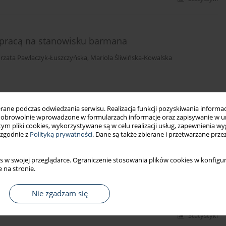
 pracą na stanowisku barmana
rzata Pawlaczyk-Łuszczyńska
,
Mariola Śliwińska-Kowalska
Statystyki
ne podczas odwiedzania serwisu. Realizacja funkcji pozyskiwania informacj
obrowolnie wprowadzone w formularzach informacje oraz zapisywanie w u
 tym pliki cookies, wykorzystywane są w celu realizacji usług, zapewnienia 
 zgodnie z
Polityką prywatności
. Dane są także zbierane i przetwarzane prze
ia słuchu u pracowników używających
ub słuchawek
s w swojej przeglądarce. Ograniczenie stosowania plików cookies w konfigur
ta Zamojska-Daniszewska
,
Adam Dudarewicz
,
Paulina Rutkowska-
 na stronie.
Nie zgadzam się
Statystyki