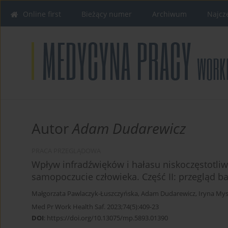
Online first
Bieżący numer
Archiwum
Najcz
Autor
Adam Dudarewicz
PRACA PRZEGLĄDOWA
Wpływ infradźwięków i hałasu niskoczęstotli
samopoczucie człowieka. Część II: przegląd 
Małgorzata Pawlaczyk-Łuszczyńska
,
Adam Dudarewicz
,
Iryna My
Med Pr Work Health Saf. 2023;74(5):409-23
DOI
:
https://doi.org/10.13075/mp.5893.01390