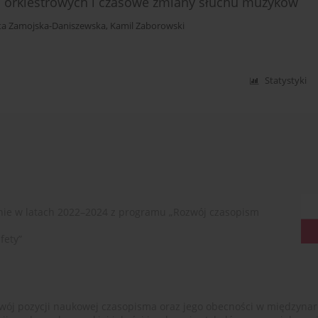
b orkiestrowych i czasowe zmiany słuchu muzyków
ta Zamojska-Daniszewska
,
Kamil Zaborowski
Statystyki
ie w latach 2022–2024 z programu „Rozwój czasopism
fety”
ój pozycji naukowej czasopisma oraz jego obecności w międzynarodow