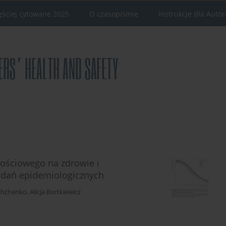
ęściej cytowane 2025
O czasopiśmie
Instrukcje dla Auto
wościowego na zdrowie i
badań epidemiologicznych
shchenko
,
Alicja Bortkiewicz