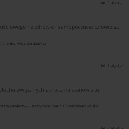
Statystyki
wościowego na zdrowie i samopoczucie człowieka.
shchenko
,
Alicja Bortkiewicz
Statystyki
słuchu związanych z pracą na stanowisku
rzata Pawlaczyk-Łuszczyńska
,
Mariola Śliwińska-Kowalska
Statystyki