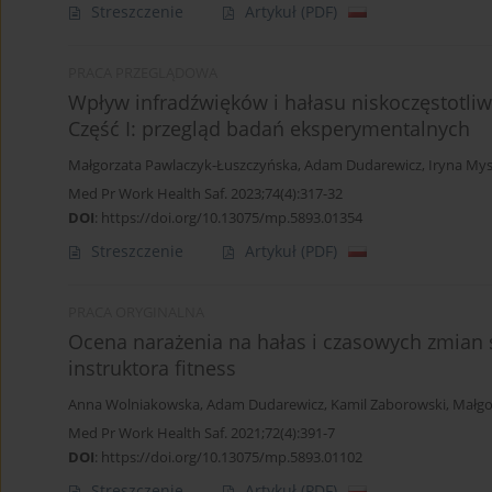
Streszczenie
Artykuł
(PDF)
PRACA PRZEGLĄDOWA
Wpływ infradźwięków i hałasu niskoczęstotli
Część I: przegląd badań eksperymentalnych
Małgorzata Pawlaczyk-Łuszczyńska
,
Adam Dudarewicz
,
Iryna My
Med Pr Work Health Saf. 2023;74(4):317-32
DOI
:
https://doi.org/10.13075/mp.5893.01354
Streszczenie
Artykuł
(PDF)
PRACA ORYGINALNA
Ocena narażenia na hałas i czasowych zmian 
instruktora fitness
Anna Wolniakowska
,
Adam Dudarewicz
,
Kamil Zaborowski
,
Małgo
Med Pr Work Health Saf. 2021;72(4):391-7
DOI
:
https://doi.org/10.13075/mp.5893.01102
Streszczenie
Artykuł
(PDF)