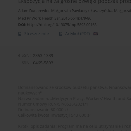
Ekspozycja na za głośne dźwięki podczas pró
Adam Dudarewicz
,
Małgorzata Pawlaczyk-Łuszczyńska
,
Małgorza
Med Pr Work Health Saf. 2015;66(4):479-86
DOI
:
https://doi.org/10.13075/mp.5893.00163
Streszczenie
Artykuł
(PDF)
eISSN:
2353-1339
ISSN:
0465-5893
Dofinansowano ze środków budżetu państwa. Finansowan
naukowych"
Nazwa zadania: „Medycyna Pracy. Workers’ Health and Sa
Numer umowy RCN/SP/0526/2021/1
Dofinansowanie 60 000 zł
Całkowita kwota inwestycji 543 600 zł
Krótki opis zadania: Program ma na celu utrzymanie i rozw