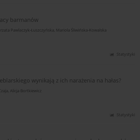
pracy barmanów
rzata Pawlaczyk-Łuszczyńska
,
Mariola Śliwińska-Kowalska
Statystyki
blarskiego wynikają z ich narażenia na hałas?
zaja
,
Alicja Bortkiewicz
Statystyki