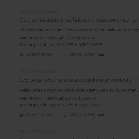
PRACA ORYGINALNA
Ocena narażenia na hałas na stanowiskach 
Adam Dudarewicz
,
Kamil Zaborowski
,
Anna Wolniakowska
,
Małgo
Med Pr Work Health Saf. 2018;69(6):633-41
DOI
:
https://doi.org/10.13075/mp.5893.00735
Streszczenie
Artykuł
(PDF)
PRACA ORYGINALNA
Czy progi słuchu u pracowników przemysłu me
Małgorzata Pawlaczyk-Łuszczyńska
,
Adam Dudarewicz
,
Norman C
Med Pr Work Health Saf. 2016;67(3):337-51
DOI
:
https://doi.org/10.13075/mp.5893.00337
Streszczenie
Artykuł
(PDF)
PRACA ORYGINALNA