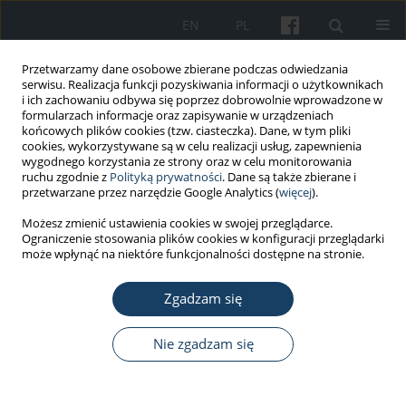
EN
PL
Przetwarzamy dane osobowe zbierane podczas odwiedzania
serwisu. Realizacja funkcji pozyskiwania informacji o użytkownikach
i ich zachowaniu odbywa się poprzez dobrowolnie wprowadzone w
formularzach informacje oraz zapisywanie w urządzeniach
końcowych plików cookies (tzw. ciasteczka). Dane, w tym pliki
cookies, wykorzystywane są w celu realizacji usług, zapewnienia
wygodnego korzystania ze strony oraz w celu monitorowania
ruchu zgodnie z
Polityką prywatności
. Dane są także zbierane i
Autor
Dorota Merecz-Kot
przetwarzane przez narzędzie Google Analytics (
więcej
).
Możesz zmienić ustawienia cookies w swojej przeglądarce.
PRACA PRZEGLĄDOWA
Ograniczenie stosowania plików cookies w konfiguracji przeglądarki
Polska rzeczywistość pracowników
może wpłynąć na niektóre funkcjonalności dostępne na stronie.
transpłciowych: aspekty prawne, ocena zdolności
do pracy i stan zdrowia psychicznego
Zgadzam się
Kaja Staszewska
,
Dorota Merecz-Kot
,
Dominika Dörre-Kolasa
,
Marta
Nie zgadzam się
Wiszniewska
Med Pr Work Health Saf. 2026;77(2):163-78
DOI
:
https://doi.org/10.13075/mp.5893.01694