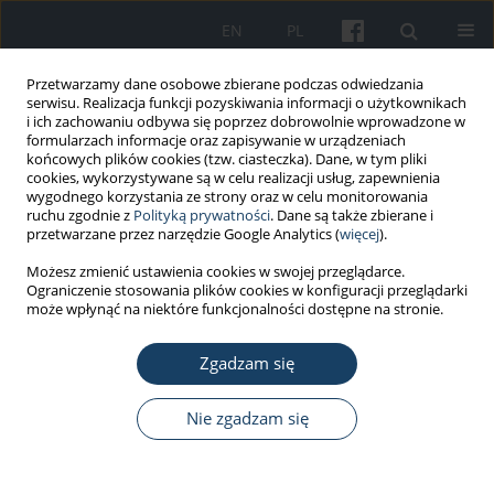
EN
PL
Przetwarzamy dane osobowe zbierane podczas odwiedzania
serwisu. Realizacja funkcji pozyskiwania informacji o użytkownikach
i ich zachowaniu odbywa się poprzez dobrowolnie wprowadzone w
formularzach informacje oraz zapisywanie w urządzeniach
końcowych plików cookies (tzw. ciasteczka). Dane, w tym pliki
cookies, wykorzystywane są w celu realizacji usług, zapewnienia
wygodnego korzystania ze strony oraz w celu monitorowania
ruchu zgodnie z
Polityką prywatności
. Dane są także zbierane i
Autor
Mariola Śliwińska-
przetwarzane przez narzędzie Google Analytics (
więcej
).
Kowalska
Możesz zmienić ustawienia cookies w swojej przeglądarce.
Ograniczenie stosowania plików cookies w konfiguracji przeglądarki
może wpłynąć na niektóre funkcjonalności dostępne na stronie.
PRACA ORYGINALNA
Zastosowanie posturografii dla oceny układu
Zgadzam się
równowagi dla potrzeb medycyny pracy
Ewa Zamysłowska-Szmytke
,
Magdalena Janc
,
Krzysztof Ławnicki
,
Nie zgadzam się
Mariola Śliwińska-Kowalska
Med Pr Work Health Saf. 2022;73(2):143-50
DOI
:
https://doi.org/10.13075/mp.5893.01164