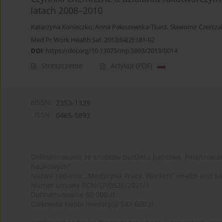
latach 2008–2010
Katarzyna Konieczko
,
Anna Pałaszewska-Tkacz
,
Sławomir Czercza
Med Pr Work Health Saf. 2013;64(2):181-92
DOI
:
https://doi.org/10.13075/mp.5893/2013/0014
Streszczenie
Artykuł
(PDF)
eISSN:
2353-1339
ISSN:
0465-5893
Dofinansowano ze środków budżetu państwa. Finansowan
naukowych"
Nazwa zadania: „Medycyna Pracy. Workers’ Health and Sa
Numer umowy RCN/SP/0526/2021/1
Dofinansowanie 60 000 zł
Całkowita kwota inwestycji 543 600 zł