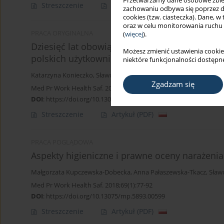
Przetwarzamy dane osobowe zbiera
Streszczenie
Artykuł
(PDF)
zachowaniu odbywa się poprzez d
cookies (tzw. ciasteczka). Dane, w
oraz w celu monitorowania ruchu
PRACA ORYGINALNA
(
więcej
).
Dziesięć lat obowiązywania REACH i CLP – oc
Możesz zmienić ustawienia cookie
polskich użytkowników chemikaliów
niektóre funkcjonalności dostępne
Katarzyna Konieczko
,
Sławomir Czerczak
,
Małgorzata Kupczewsk
Zgadzam się
Med Pr Work Health Saf. 2019;70(4):435-44
DOI
:
https://doi.org/10.13075/mp.5893.00859
Streszczenie
Artykuł
(PDF)
PRACA POGLĄDOWA
Aspekty higieniczne i prawne oceny narażeni
Małgorzata Kupczewska-Dobecka
,
Anna Pałaszewska-Tkacz
,
Sław
Med Pr Work Health Saf. 2018;69(1):77-92
DOI
:
https://doi.org/10.13075/mp.5893.00599
Streszczenie
Artykuł
(PDF)