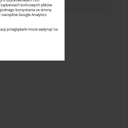
i o użytkownikach i ich
Indeks autorów
rządzeniach końcowych plików
wygodnego korzystania ze strony
z narzędzie Google Analytics
acji przeglądarki może wpłynąć na