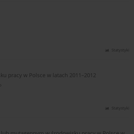
Statystyki
ku pracy w Polsce w latach 2011–2012
o
Statystyki
m lub mutagennym w środowisku pracy w Polsce w