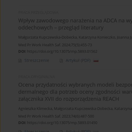
PRACA PRZEGLĄDOWA
Wpływ zawodowego narażenia na ADCA na wys
oddechowych – przegląd literatury
Małgorzata Kupczewska-Dobecka
,
Katarzyna Konieczko
,
Joanna J
Med Pr Work Health Saf. 2024;75(5):455-73
DOI
:
https://doi.org/10.13075/mp.5893.01562
Streszczenie
Artykuł
(PDF)
PRACA ORYGINALNA
Ocena przydatności wybranych modeli bezpo
dermalnego dla potrzeb oceny zgodności waru
załącznika XVII do rozporządzenia REACH
Agnieszka Klimecka
,
Małgorzata Kupczewska-Dobecka
,
Katarzyna
Med Pr Work Health Saf. 2023;74(6):487-500
DOI
:
https://doi.org/10.13075/mp.5893.01450
Streszczenie
Artykuł
(PDF)