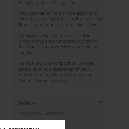
Bieżący numer
Miesiąc
Rok
Occupational burnout and its association
with physical activity and cardiorespiratory
fitness among nurses: a narrative review
Synergistic respiratory risks in coffee
processing: a systematic review of alpha-
diketone, carbon monoxide, and dust co-
exposure
Sex-specific body composition changes
after a pilot multidisciplinary lifestyle
intervention in active-duty Hungarian
Defence Forces personnel
Indeksy
Indeks słów kluczowych
Indeks dziedzin