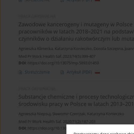
PRACA ORYGINALNA
Zawodowe kancerogeny i mutageny w Polsce 
pracowników w latach 2018–2021 na podstawie
czynników o działaniu rakotwórczym lub mu
Agnieszka Klimecka
,
Katarzyna Konieczko
,
Dorota Szczęsna
,
Joann
Med Pr Work Health Saf. 2023;74(5):399-407
DOI
:
https://doi.org/10.13075/mp.5893.01459
Streszczenie
Artykuł
(PDF)
PRACA ORYGINALNA
Substancje chemiczne i procesy technologic
środowisku pracy w Polsce w latach 2013–20
Agnieszka Niepsuj
,
Sławomir Czerczak
,
Katarzyna Konieczko
Med Pr Work Health Saf. 2020;71(2):187-203
DOI
:
https://doi.org/10.13075/mp.5893.00956