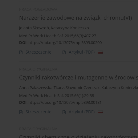
PRACA POGLĄDOWA
Narażenie zawodowe na związki chromu(VI)
Jolanta Skowroń
,
Katarzyna Konieczko
Med Pr Work Health Saf. 2015;66(3):407-27
DOI
:
https://doi.org/10.13075/mp.5893.00200
Streszczenie
Artykuł
(PDF)
PRACA ORYGINALNA
Czynniki rakotwórcze i mutagenne w środowis
Anna Pałaszewska-Tkacz
,
Sławomir Czerczak
,
Katarzyna Konieczk
Med Pr Work Health Saf. 2015;66(1):29-38
DOI
:
https://doi.org/10.13075/mp.5893.00181
Streszczenie
Artykuł
(PDF)
PRACA ORYGINALNA
Czynniki chemiczne o działaniu rakotwórczy