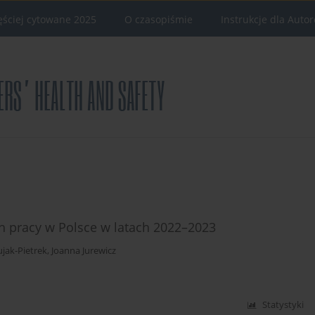
ęściej cytowane 2025
O czasopiśmie
Instrukcje dla Auto
h pracy w Polsce w latach 2022–2023
ujak-Pietrek
,
Joanna Jurewicz
Statystyki