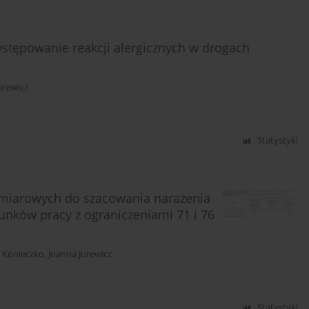
tępowanie reakcji alergicznych w drogach
urewicz
Statystyki
miarowych do szacowania narażenia
nków pracy z ograniczeniami 71 i 76
 Konieczko
,
Joanna Jurewicz
Statystyki