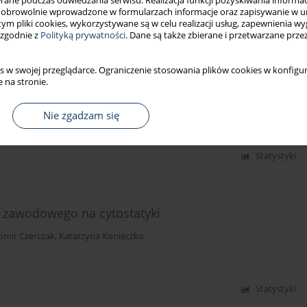
ne podczas odwiedzania serwisu. Realizacja funkcji pozyskiwania informacj
Statystyki
obrowolnie wprowadzone w formularzach informacje oraz zapisywanie w u
 tym pliki cookies, wykorzystywane są w celu realizacji usług, zapewnienia 
 zgodnie z
Polityką prywatności
. Dane są także zbierane i przetwarzane prze
ena znajomości i wdrażania przepisów przez
s w swojej przeglądarce. Ograniczenie stosowania plików cookies w konfigur
 na stronie.
a-Dobecka
Nie zgadzam się
Statystyki
a zawodowego na cytostatyki
omir Czerczak
,
Katarzyna Konieczko
Statystyki