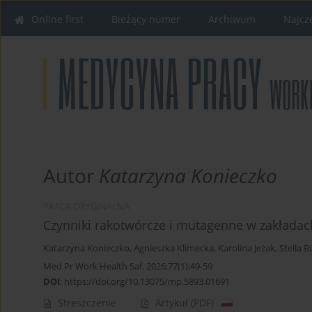
Online first
Bieżący numer
Archiwum
Najcz
Autor
Katarzyna Konieczko
PRACA ORYGINALNA
Czynniki rakotwórcze i mutagenne w zakładac
Katarzyna Konieczko
,
Agnieszka Klimecka
,
Karolina Jeżak
,
Stella B
Med Pr Work Health Saf. 2026;77(1):49-59
DOI
:
https://doi.org/10.13075/mp.5893.01691
Streszczenie
Artykuł
(PDF)