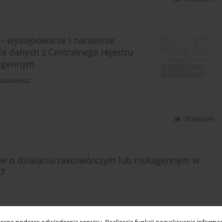
– występowanie i narażenie
 danych z Centralnego rejestru
tagennym
a Jurewicz
Statystyki
zne o działaniu rakotwórczym lub mutagennym w
17