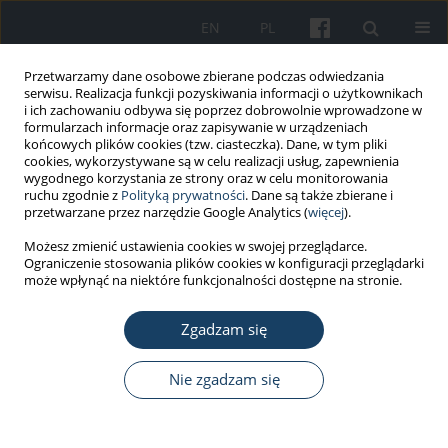
EN
PL
Przetwarzamy dane osobowe zbierane podczas odwiedzania
serwisu. Realizacja funkcji pozyskiwania informacji o użytkownikach
i ich zachowaniu odbywa się poprzez dobrowolnie wprowadzone w
formularzach informacje oraz zapisywanie w urządzeniach
końcowych plików cookies (tzw. ciasteczka). Dane, w tym pliki
cookies, wykorzystywane są w celu realizacji usług, zapewnienia
wygodnego korzystania ze strony oraz w celu monitorowania
ruchu zgodnie z
Polityką prywatności
. Dane są także zbierane i
Słowo kluczowe
work
przetwarzane przez narzędzie Google Analytics (
więcej
).
Możesz zmienić ustawienia cookies w swojej przeglądarce.
PRACA ORYGINALNA
Ograniczenie stosowania plików cookies w konfiguracji przeglądarki
The impact of inertial exercises
może wpłynąć na niektóre funkcjonalności dostępne na stronie.
performed in the workplace on
shoulder muscles’ strength and
Zgadzam się
muscles’ fatigue resistance in women
with disabilities
Nie zgadzam się
Alicja Naczk
,
Wioletta Brzenczek-Owczarzak
,
Zdzisław Adach
,
Piotr
Gramza
,
Justyna Forjasz
,
Ewa Gajewska
,
Mariusz Naczk