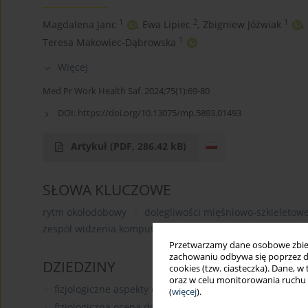
1
2
1
Magdalena Janc
,
Ewa Lipiec
,
Zbigniew Jóźwiak
,
1
Teresa Makowiec-Dąbrowska
Więcej
Med Pr Work Health Saf. 2024;75(1):69-80
DOI:
https://doi.org/10.13075/mp.5893.01493
Artykuł
(PDF, 286.42 kB)
SŁOWA KLUCZOWE
rytm okołodobowy
dolegliwości mięśniowo-szkieletow
zespół widzenia komputerowego
ergonomia i organiza
Przetwarzamy dane osobowe zbiera
zachowaniu odbywa się poprzez d
DZIEDZINY
cookies (tzw. ciasteczka). Dane, w
oraz w celu monitorowania ruchu
fizjologiczne aspekty organizacji pracy (czas pracy, pr
(
więcej
).
fizjologiczna ocena dostosowania/niedostosowania st