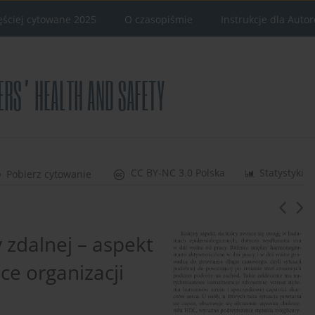
ęściej cytowane 2025
O czasopiśmie
Instrukcje dla Auto
CC BY-NC 3.0 Polska
Statystyki
Pobierz cytowanie
 zdalnej – aspekt
ce organizacji