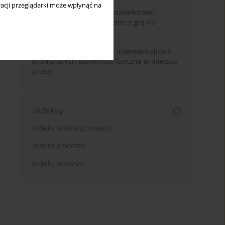
acji przeglądarki może wpłynąć na
Dolegliwości mięśniowo-szkieletowe,
słuchowe i skórne związane z grą na
instrumencie
Skuteczność programów interwencyjnych
promujących aktywność fizyczną w miejscu
pracy
Indeksy
Indeks słów kluczowych
Indeks dziedzin
Indeks autorów