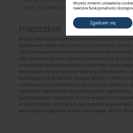
Możesz zmienić ustawienia cookie
ocena i konsekwencje obciążeń układu ruchu na różny
niektóre funkcjonalności dostępne
Zgadzam się
STRESZCZENIE
Analizy dotyczące aktywności ekonomicznej ludności Polsk
wykonywało, zwykle lub czasami, pracę w formie zdalnej.
urządzeń wyposażonych w monitory ekranowe na narząd w
rytm okołodobowy oraz wskazanie rekomendacji dotycząc
narracyjnego przeglądu piśmiennictwa dotyczącego wpł
ekranowe na zdrowie pracowników oraz przedstawiono re
decydującymi o obciążeniu narządu wzroku i układu mięś
i samopoczucie pracowników podczas pracy zdalnej są: w
ergonomii), odpowiednia organizacja pracy (ograniczenie
systematycznych, aktywnych przerw w pracy) oraz higie
profesjonalistów zajmujących się zdrowiem pracowników,
właściwego przygotowania biura domowego. Med Pr Work 