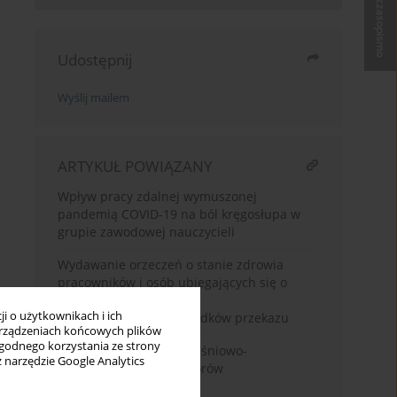
Kup czasopismo
Udostępnij
Wyślij mailem
ARTYKUŁ POWIĄZANY
Wpływ pracy zdalnej wymuszonej
pandemią COVID-19 na ból kręgosłupa w
grupie zawodowej nauczycieli
Wydawanie orzeczeń o stanie zdrowia
pracowników i osób ubiegających się o
pracę z wykorzystaniem
i o użytkownikach i ich
teleinformatycznych środków przekazu
rządzeniach końcowych plików
wygodnego korzystania ze strony
Dolegliwości układu mięśniowo-
z narzędzie Google Analytics
szkieletowego u operatorów
komputerowych