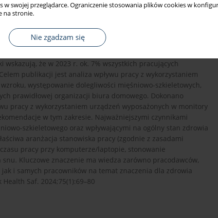
s w swojej przeglądarce. Ograniczenie stosowania plików cookies w konfigur
ch stanowiskach pracy
 na stronie.
Nie zgadzam się
i wskazują, że w 2023 r. ok. 7% wszystkich pracujących
 Celem publikacji jest analiza wpływu pracy z wykorzystaniem
zroku, występowanie dolegliwości mięśniowo-szkieletowych,
ych prawidłowej organizacji biura domowego. Dokonano
ywu pracy z wykorzystaniem urządzeń wyposażonych w monitory
komendacje w tym zakresie. Najważniejszymi czynnikami
niowo-szkieletowego oraz wpływającymi na ogólny stan zdrowia
łaściwa aranżacja stanowiska pracy (zgodnie z zasadami
 czasu pracy przy komputerze/laptopie, stonowanie
na snu. Kluczowe znaczenie ma wiedza zarówno pracodawców,
 jak i samych pracowników na temat znaczenia dla zdrowia
Health Saf. 2024;75(1):69–80