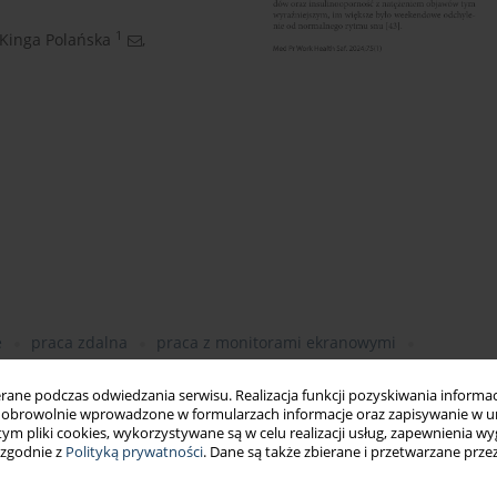
1
Kinga Polańska
,
e
praca zdalna
praca z monitorami ekranowymi
cja pracy
ne podczas odwiedzania serwisu. Realizacja funkcji pozyskiwania informacj
obrowolnie wprowadzone w formularzach informacje oraz zapisywanie w u
 tym pliki cookies, wykorzystywane są w celu realizacji usług, zapewnienia 
 zgodnie z
Polityką prywatności
. Dane są także zbierane i przetwarzane prze
aca zmianowa)
anowisk pracy do możliwości psychofizycznych pracowników