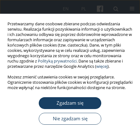
EN
PL
Przetwarzamy dane osobowe zbierane podczas odwiedzania
serwisu. Realizacja funkcji pozyskiwania informacji o użytkownikach
i ich zachowaniu odbywa się poprzez dobrowolnie wprowadzone w
formularzach informacje oraz zapisywanie w urządzeniach
końcowych plików cookies (tzw. ciasteczka). Dane, w tym pliki
cookies, wykorzystywane są w celu realizacji usług, zapewnienia
wygodnego korzystania ze strony oraz w celu monitorowania
ruchu zgodnie z
Polityką prywatności
. Dane są także zbierane i
Autor
Magdalena Janc
przetwarzane przez narzędzie Google Analytics (
więcej
).
Możesz zmienić ustawienia cookies w swojej przeglądarce.
STANDARDY - WYTYCZNE
Ograniczenie stosowania plików cookies w konfiguracji przeglądarki
Tranzycja medyczna w orzecznictwie o zdolności
może wpłynąć na niektóre funkcjonalności dostępne na stronie.
do pracy
Zgadzam się
Marta Wiszniewska
,
Magdalena Janc
,
Kaja Staszewska
,
Rafał Kubiak
Med Pr Work Health Saf. 2025;76(2):149-57
Nie zgadzam się
DOI
:
https://doi.org/10.13075/mp.5893.01611
Statystyki
Streszczenie
Artykuł
(PDF)