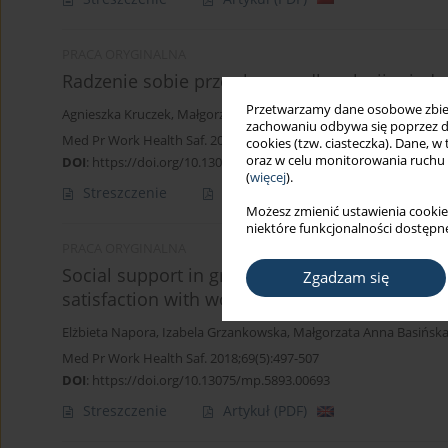
PRACA ORYGINALNA
Radzenie sobie przez humor dla relacji międ
Przetwarzamy dane osobowe zbiera
Agnieszka Kruczek
,
Małgorzata Anna Basińska
zachowaniu odbywa się poprzez d
Med Pr Work Health Saf. 2018;69(6):621-31
cookies (tzw. ciasteczka). Dane, w
oraz w celu monitorowania ruchu
DOI
:
https://doi.org/10.13075/mp.5893.00753
(
więcej
).
Streszczenie
Artykuł
(PDF)
Możesz zmienić ustawienia cookie
niektóre funkcjonalności dostępne
PRACA ORYGINALNA
Social support in groups of mothers with diffe
Zgadzam się
satisfaction with work
Elżbieta Napora
,
Izabela Grzankowska
,
Małgorzata Anna Basińsk
Med Pr Work Health Saf. 2018;69(5):497-507
DOI
:
https://doi.org/10.13075/mp.5893.00693
Streszczenie
Artykuł
(PDF)