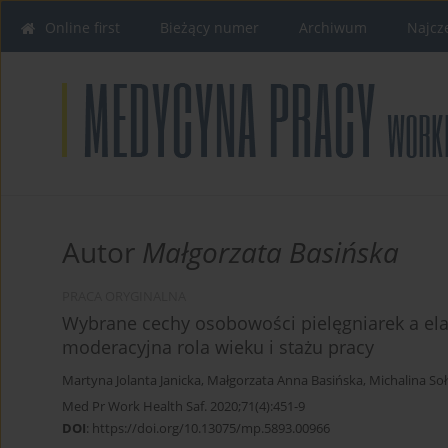
Online first
Bieżący numer
Archiwum
Najcz
Autor
Małgorzata Basińska
PRACA ORYGINALNA
Wybrane cechy osobowości pielęgniarek a ela
moderacyjna rola wieku i stażu pracy
Martyna Jolanta Janicka
,
Małgorzata Anna Basińska
,
Michalina Soł
Med Pr Work Health Saf. 2020;71(4):451-9
DOI
:
https://doi.org/10.13075/mp.5893.00966