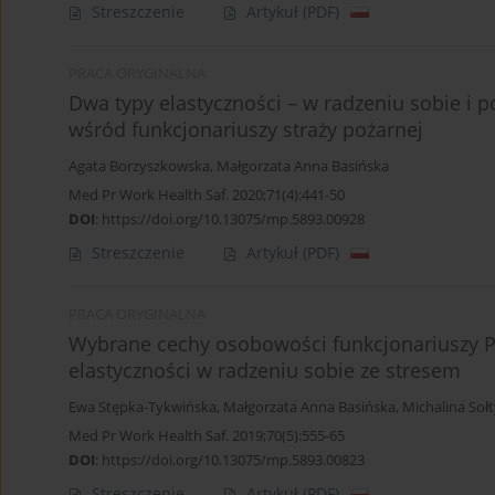
Streszczenie
Artykuł
(PDF)
PRACA ORYGINALNA
Dwa typy elastyczności – w radzeniu sobie i 
wśród funkcjonariuszy straży pożarnej
Agata Borzyszkowska
,
Małgorzata Anna Basińska
Med Pr Work Health Saf. 2020;71(4):441-50
DOI
:
https://doi.org/10.13075/mp.5893.00928
Streszczenie
Artykuł
(PDF)
PRACA ORYGINALNA
Wybrane cechy osobowości funkcjonariuszy Pa
elastyczności w radzeniu sobie ze stresem
Ewa Stępka-Tykwińska
,
Małgorzata Anna Basińska
,
Michalina Sołt
Med Pr Work Health Saf. 2019;70(5):555-65
DOI
:
https://doi.org/10.13075/mp.5893.00823
Streszczenie
Artykuł
(PDF)