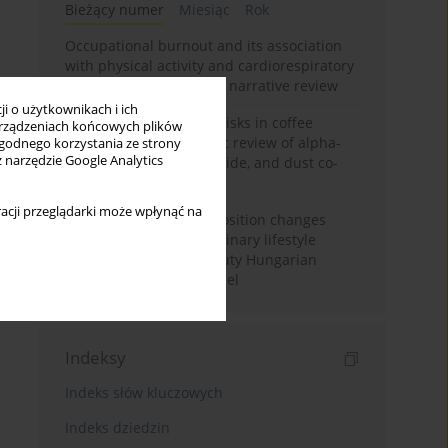
Bieżący numer
Miesiąc
Rok
Occupational burnout and its association
with physical activity and cardiorespiratory
fitness among nurses: a narrative review
i o użytkownikach i ich
Synergistic respiratory risks in coffee
rządzeniach końcowych plików
processing: a systematic review of alpha-
wygodnego korzystania ze strony
z narzędzie Google Analytics
diketone, carbon monoxide, and dust co-
exposure
acji przeglądarki może wpłynąć na
Sex-specific body composition changes
after a pilot multidisciplinary lifestyle
intervention in active-duty Hungarian
Defence Forces personnel
Indeksy
Indeks słów kluczowych
Indeks dziedzin