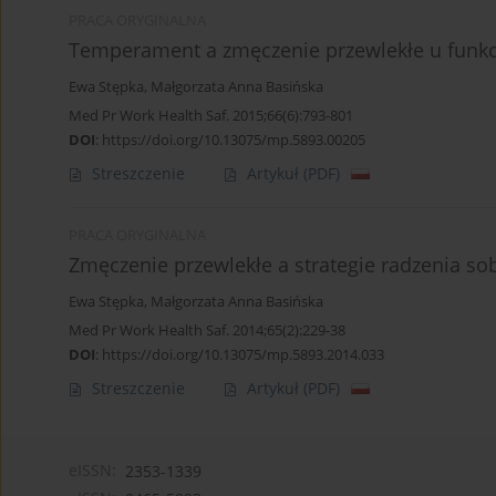
PRACA ORYGINALNA
Temperament a zmęczenie przewlekłe u funkcj
Ewa Stępka
,
Małgorzata Anna Basińska
Med Pr Work Health Saf. 2015;66(6):793-801
DOI
:
https://doi.org/10.13075/mp.5893.00205
Streszczenie
Artykuł
(PDF)
PRACA ORYGINALNA
Zmęczenie przewlekłe a strategie radzenia sob
Ewa Stępka
,
Małgorzata Anna Basińska
Med Pr Work Health Saf. 2014;65(2):229-38
DOI
:
https://doi.org/10.13075/mp.5893.2014.033
Streszczenie
Artykuł
(PDF)
eISSN:
2353-1339