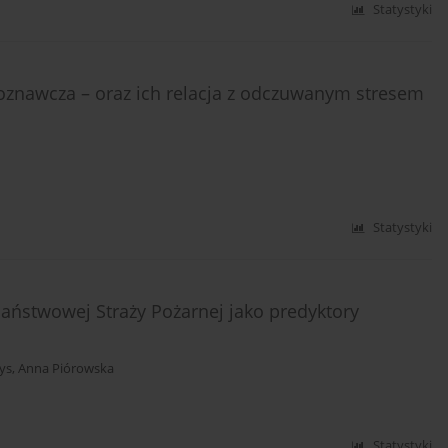
Statystyki
poznawcza – oraz ich relacja z odczuwanym stresem
Statystyki
ństwowej Straży Pożarnej jako predyktory
ys
,
Anna Piórowska
Statystyki