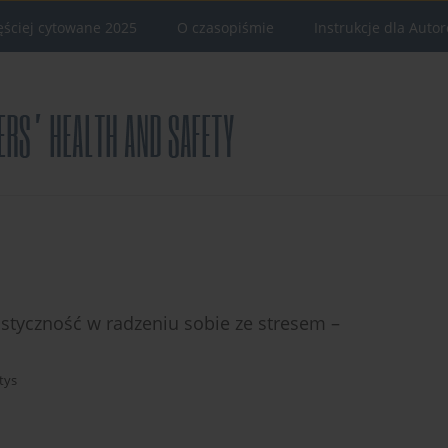
ęściej cytowane 2025
O czasopiśmie
Instrukcje dla Auto
styczność w radzeniu sobie ze stresem –
tys