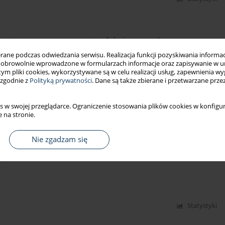
zy stresem w pracy a satysfakcją zawodową
ne podczas odwiedzania serwisu. Realizacja funkcji pozyskiwania informacj
obrowolnie wprowadzone w formularzach informacje oraz zapisywanie w u
 tym pliki cookies, wykorzystywane są w celu realizacji usług, zapewnienia 
 zgodnie z
Polityką prywatności
. Dane są także zbierane i przetwarzane prze
Statystyki
s w swojej przeglądarce. Ograniczenie stosowania plików cookies w konfigur
 na stronie.
rent family status and its significance for
Nie zgadzam się
a
Statystyki