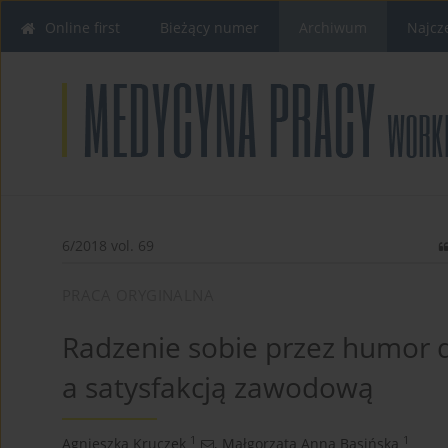
Online first
Bieżący numer
Archiwum
Najcz
6/2018 vol. 69
PRACA ORYGINALNA
Radzenie sobie przez humor d
a satysfakcją zawodową
1
1
Agnieszka Kruczek
,
Małgorzata Anna Basińska