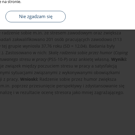
 na stronie.
Nie zgadzam się
j redukować napięcia i spostrzegać sytuacje jako mniej
ne radzenie sobie m.in. ze stresem zawodowym oraz zwiększa
adań zakwalifikowano 201 osób pracujących zawodowo (113
 tej grupie wyniosła 37,76 roku (SD = 12,04). Badania były
.). Zastosowano w nich:
Skalę radzenia sobie przez humor
(
Coping
zuwanego stresu w pracy
(PSS-10-P) oraz ankietę własną.
Wyniki:
e związek między poczuciem stresu w pracy a satysfakcją
żnymi sytuacjami związanymi z wykonywanymi obowiązkami
i z pracy.
Wnioski:
Radzenie sobie przez humor zwiększa
 m.in. poprzez przesunięcie perspektywy i zdystansowanie się
izę i w rezultacie ocenę stresora jako mniej zagrażającego.