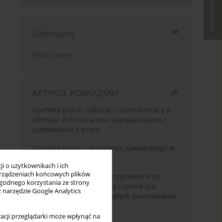
Kup czasopismo
Udostępnij
Wyślij mailem
ARTYKUŁ POWIĄZANY
Konflikty praca−rodzina i rodzina−praca a
zdrowie: ochronna rola zaangażowania i
zadowolenia z pracy
Zjawiska stresu i wypalenia zawodowego w
opiece paliatywnej
i o użytkownikach i ich
rządzeniach końcowych plików
Postrzegane wsparcie otrzymywane od
wygodnego korzystania ze strony
przełożonego jako istotny czynnik dla
z narzędzie Google Analytics
satysfakcji z pracy podległych pracowników
– weryfikacja modelu
acji przeglądarki może wpłynąć na