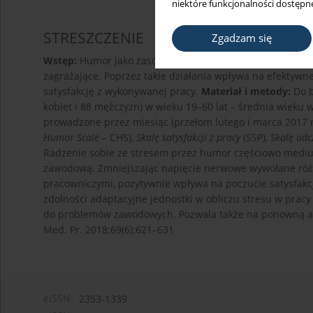
niektóre funkcjonalności dostępne
STRESZCZENIE
Zgadzam się
Wstęp:
Humor jako zasób podmiotowy jednostki pozwala je
zagrażające. Poprzez takie działania wpływa na efektyw
satysfakcję z wykonywanej pracy.
Materiał i metody:
Do b
kobiet i 88 mężczyzn) w wieku 19–60 lat – średnia wieku w
prowadzone przez miesiąc (przełom lutego i marca 2017 r
Humor Scale
– CHS),
Skalę satysfakcji z pracy
(SSP),
Skalę odc
Radzenie sobie ze stresem przez humor częściowo mediuj
zawodową. Zmniejszając napięcie nerwowe wywołane ró
pracowniczymi, pozytywnie wpływa na poczucie satysfakcj
zdolności adaptacyjne jednostki w obliczu stresu w pracy
do problemów zawodowych. Pozwala także na ponowną anal
Med. Pr. 2018;69(6):621–631
eISSN:
2353-1339