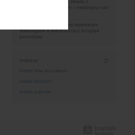
Humor nauczycieli i jego związki z
przewlekłym zmęczeniem – mediacyjna rola
poczucia stresu w pracy
Radzenie sobie ze stresem wywołanym
mobbingiem w miejscu pracy: przegląd
parasolowy
Indeksy
Indeks słów kluczowych
Indeks dziedzin
Indeks autorów