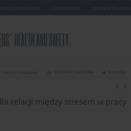
ęściej cytowane 2025
O czasopiśmie
Instrukcje dla Auto
CC BY-NC 3.0 Polska
Statystyki
Pobierz cytowanie
la relacji między stresem w pracy