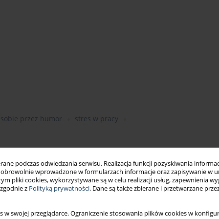
 sobie przez humor
stres w pracy
ne podczas odwiedzania serwisu. Realizacja funkcji pozyskiwania informacj
obrowolnie wprowadzone w formularzach informacje oraz zapisywanie w u
 tym pliki cookies, wykorzystywane są w celu realizacji usług, zapewnienia 
 zgodnie z
Polityką prywatności
. Dane są także zbierane i przetwarzane prze
alenie zawodowe, zaangażowanie w pracę, satysfakcja z pracy,
s w swojej przeglądarce. Ograniczenie stosowania plików cookies w konfigur