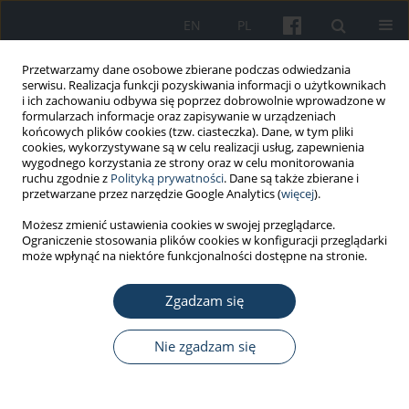
EN
PL
Przetwarzamy dane osobowe zbierane podczas odwiedzania
serwisu. Realizacja funkcji pozyskiwania informacji o użytkownikach
i ich zachowaniu odbywa się poprzez dobrowolnie wprowadzone w
formularzach informacje oraz zapisywanie w urządzeniach
końcowych plików cookies (tzw. ciasteczka). Dane, w tym pliki
cookies, wykorzystywane są w celu realizacji usług, zapewnienia
wygodnego korzystania ze strony oraz w celu monitorowania
ruchu zgodnie z
Polityką prywatności
. Dane są także zbierane i
Autor
Agnieszka Kruczek
przetwarzane przez narzędzie Google Analytics (
więcej
).
Możesz zmienić ustawienia cookies w swojej przeglądarce.
PRACA ORYGINALNA
Ograniczenie stosowania plików cookies w konfiguracji przeglądarki
Humor nauczycieli i jego związki z przewlekłym
może wpłynąć na niektóre funkcjonalności dostępne na stronie.
zmęczeniem – mediacyjna rola poczucia stresu w
pracy
Zgadzam się
Agnieszka Kruczek
Nie zgadzam się
Med Pr Work Health Saf. 2019;70(3):343-61
DOI
:
https://doi.org/10.13075/mp.5893.00814
Statystyki