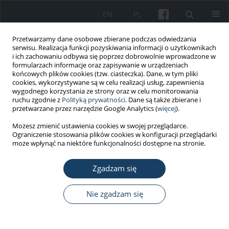
EN
PL
Przetwarzamy dane osobowe zbierane podczas odwiedzania
serwisu. Realizacja funkcji pozyskiwania informacji o użytkownikach
i ich zachowaniu odbywa się poprzez dobrowolnie wprowadzone w
formularzach informacje oraz zapisywanie w urządzeniach
końcowych plików cookies (tzw. ciasteczka). Dane, w tym pliki
cookies, wykorzystywane są w celu realizacji usług, zapewnienia
wygodnego korzystania ze strony oraz w celu monitorowania
ruchu zgodnie z
Polityką prywatności
. Dane są także zbierane i
Autor
Marta Dania
przetwarzane przez narzędzie Google Analytics (
więcej
).
Możesz zmienić ustawienia cookies w swojej przeglądarce.
PRACA ORYGINALNA
Ograniczenie stosowania plików cookies w konfiguracji przeglądarki
Czynniki obciążające w pracy nauczycieli a
może wpłynąć na niektóre funkcjonalności dostępne na stronie.
zmęczenie
Zgadzam się
Teresa Makowiec-Dąbrowska
,
Elżbieta Gadzicka
,
Jadwiga Siedlecka
,
Marta Dania
,
Dorota Merecz-Kot
,
Piotr Viebig
,
Zbigniew Jóźwiak
,
Agata
Szyjkowska
,
Marcin Kosobudzki
,
Wiesław Szymczak
,
Alicja Bortkiewicz
Nie zgadzam się
Med Pr Work Health Saf. 2021;72(3):283-303
DOI
:
https://doi.org/10.13075/mp.5893.01088
Statystyki