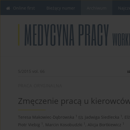
Online first
Bieżący numer
Archiwum
Najcz
5/2015 vol. 66
PRACA ORYGINALNA
Zmęczenie pracą u kierowcó
1
1
Teresa Makowiec-Dąbrowska
,
Jadwiga Siedlecka
,
El
1
1
1
Piotr Viebig
,
Marcin Kosobudzki
,
Alicja Bortkiewicz