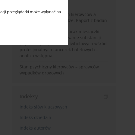
wstępnej i okresowej
acji przeglądarki może wpłynąć na
System wartości polskich kierowców a
bezpieczeństwo na drodze. Raport z badań
Zaburzenia odżywiania, brak miesiączki
oraz używanie i nadużywanie substancji
psychoaktywnych i przeciwbólowych wśród
profesjonalnych tancerek baletowych –
analiza wstępna
Stan psychiczny kierowców – sprawców
wypadków drogowych
Indeksy
Indeks słów kluczowych
Indeks dziedzin
Indeks autorów