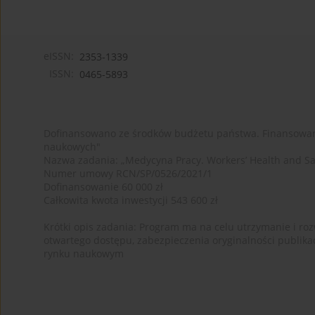
eISSN:
2353-1339
ISSN:
0465-5893
Dofinansowano ze środków budżetu państwa. Finansowan
naukowych"
Nazwa zadania: „Medycyna Pracy. Workers’ Health and Sa
Numer umowy RCN/SP/0526/2021/1
Dofinansowanie 60 000 zł
Całkowita kwota inwestycji 543 600 zł
Krótki opis zadania: Program ma na celu utrzymanie i rozw
otwartego dostępu, zabezpieczenia oryginalności publika
rynku naukowym