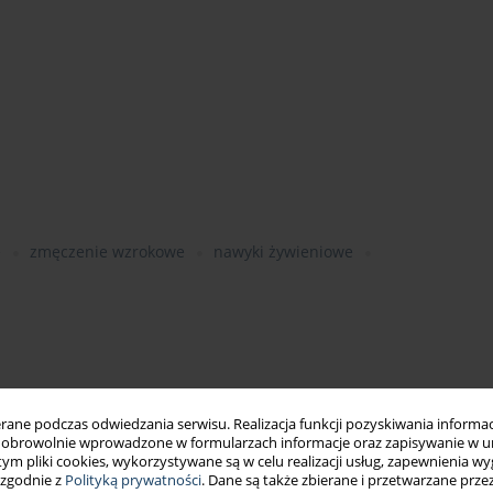
e
zmęczenie wzrokowe
nawyki żywieniowe
ne podczas odwiedzania serwisu. Realizacja funkcji pozyskiwania informacj
obrowolnie wprowadzone w formularzach informacje oraz zapisywanie w u
 tym pliki cookies, wykorzystywane są w celu realizacji usług, zapewnienia 
 zgodnie z
Polityką prywatności
. Dane są także zbierane i przetwarzane prze