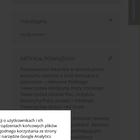
Kup czasopismo
Udostępnij
Wyślij mailem
ARTYKUŁ POWIĄZANY
Postępowanie lekarskie w obturacyjnym
bezdechu sennym u osób kierujących
pojazdami − zalecenia Polskiego
Towarzystwa Medycyny Pracy, Polskiego
Towarzystwa Chorób Płuc, Instytutu
Medycyny Pracy w Łodzi i Polskiego
Towarzystwa Badań nad Snem
Choroba symulatorowa i
Simulator Sickness
i o użytkownikach i ich
Questionnaire
w polskiej praktyce. Badania
rządzeniach końcowych plików
kierowców zawodowych podlegających
wygodnego korzystania ze strony
z narzędzie Google Analytics
obowiązkowym kursom kwalifikacji