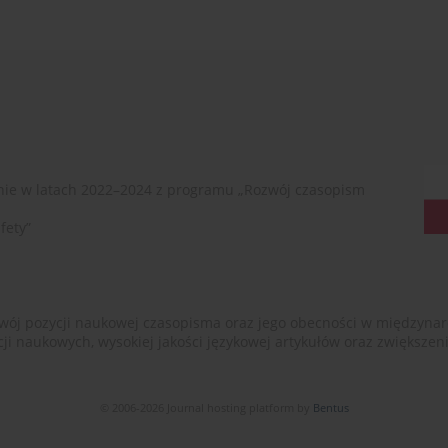
ie w latach 2022–2024 z programu „Rozwój czasopism
fety”
ój pozycji naukowej czasopisma oraz jego obecności w międzynarodow
cji naukowych, wysokiej jakości językowej artykułów oraz zwiększ
© 2006-2026 Journal hosting platform by
Bentus