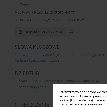
Więcej
Med Pr Work Health Saf. 2015;66(5):661-77
DOI:
https://doi.org/10.13075/mp.5893.00242
Artykuł
(PDF, 1.69 MB)
SŁOWA KLUCZOWE
kierowcy
zmęczenie fizyczne
zmęczenie psychiczn
badania kwestionariuszowe
DZIEDZINY
reakcje fizjologiczne na obciążenia i warunki pracy
ocena zmęczenia
Przetwarzamy dane osobowe zbiera
zachowaniu odbywa się poprzez d
cookies (tzw. ciasteczka). Dane, w
STRESZCZENIE
oraz w celu monitorowania ruchu