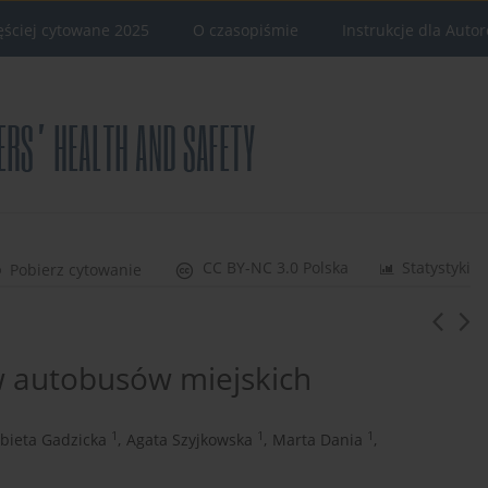
ęściej cytowane 2025
O czasopiśmie
Instrukcje dla Auto
CC BY-NC 3.0 Polska
Statystyki
Pobierz cytowanie
w autobusów miejskich
1
1
1
żbieta Gadzicka
,
Agata Szyjkowska
,
Marta Dania
,