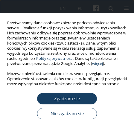
EN
PL
Przetwarzamy dane osobowe zbierane podczas odwiedzania
serwisu. Realizacja funkcji pozyskiwania informacji o użytkownikach
i ich zachowaniu odbywa się poprzez dobrowolnie wprowadzone w
formularzach informacje oraz zapisywanie w urządzeniach
końcowych plików cookies (tzw. ciasteczka). Dane, w tym pliki
cookies, wykorzystywane są w celu realizacji usług, zapewnienia
wygodnego korzystania ze strony oraz w celu monitorowania
ruchu zgodnie z
Polityką prywatności
. Dane są także zbierane i
5/2015 vol. 66
przetwarzane przez narzędzie Google Analytics (
więcej
).
Możesz zmienić ustawienia cookies w swojej przeglądarce.
PRACA ORYGINALNA
Ograniczenie stosowania plików cookies w konfiguracji przeglądarki
może wpłynąć na niektóre funkcjonalności dostępne na stronie.
Ocena występowania
Zgadzam się
wzmożonej senności w ciągu
dnia oraz ryzyka obturacyjnego
Nie zgadzam się
bezdechu podczas snu u