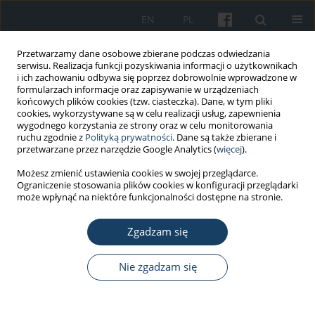
EN
PL
Przetwarzamy dane osobowe zbierane podczas odwiedzania
serwisu. Realizacja funkcji pozyskiwania informacji o użytkownikach
i ich zachowaniu odbywa się poprzez dobrowolnie wprowadzone w
formularzach informacje oraz zapisywanie w urządzeniach
końcowych plików cookies (tzw. ciasteczka). Dane, w tym pliki
cookies, wykorzystywane są w celu realizacji usług, zapewnienia
wygodnego korzystania ze strony oraz w celu monitorowania
ruchu zgodnie z
Polityką prywatności
. Dane są także zbierane i
6/2016 vol. 67
przetwarzane przez narzędzie Google Analytics (
więcej
).
Możesz zmienić ustawienia cookies w swojej przeglądarce.
PRACA ORYGINALNA
Ograniczenie stosowania plików cookies w konfiguracji przeglądarki
może wpłynąć na niektóre funkcjonalności dostępne na stronie.
Łagodzące działanie estru
Zgadzam się
fenetylowego kwasu kawowego
z intralipidem na
Nie zgadzam się
hepatotoksyczność