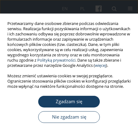
EN
PL
Przetwarzamy dane osobowe zbierane podczas odwiedzania
serwisu. Realizacja funkcji pozyskiwania informacji o użytkownikach
i ich zachowaniu odbywa się poprzez dobrowolnie wprowadzone w
formularzach informacje oraz zapisywanie w urządzeniach
końcowych plików cookies (tzw. ciasteczka). Dane, w tym pliki
cookies, wykorzystywane są w celu realizacji usług, zapewnienia
wygodnego korzystania ze strony oraz w celu monitorowania
ruchu zgodnie z
Polityką prywatności
. Dane są także zbierane i
1/2016 vol. 67
przetwarzane przez narzędzie Google Analytics (
więcej
).
Możesz zmienić ustawienia cookies w swojej przeglądarce.
PRACA POGLĄDOWA
Ograniczenie stosowania plików cookies w konfiguracji przeglądarki
może wpłynąć na niektóre funkcjonalności dostępne na stronie.
Arsen – trucizna czy lek?
Zgadzam się
1
1
Karolina Kulik-Kupka
,
Aneta Koszowska
,
Nie zgadzam się
1
1
Anna Brończyk-Puzoń
,
Justyna Nowak
,
2
1
Katarzyna Gwizdek
,
Barbara Zubelewicz-Szkodzińska