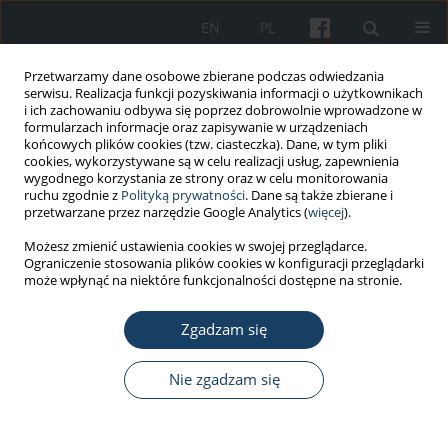
EN
PL
Przetwarzamy dane osobowe zbierane podczas odwiedzania
serwisu. Realizacja funkcji pozyskiwania informacji o użytkownikach
i ich zachowaniu odbywa się poprzez dobrowolnie wprowadzone w
formularzach informacje oraz zapisywanie w urządzeniach
końcowych plików cookies (tzw. ciasteczka). Dane, w tym pliki
cookies, wykorzystywane są w celu realizacji usług, zapewnienia
wygodnego korzystania ze strony oraz w celu monitorowania
ruchu zgodnie z
Polityką prywatności
. Dane są także zbierane i
Archiwum
przetwarzane przez narzędzie Google Analytics (
więcej
).
Możesz zmienić ustawienia cookies w swojej przeglądarce.
6/2016 vol. 67
Ograniczenie stosowania plików cookies w konfiguracji przeglądarki
może wpłynąć na niektóre funkcjonalności dostępne na stronie.
PRACA ORYGINALNA
Zgadzam się
Praca przy monitorze ekranowym a zaburzenia
mięśniowo-szkieletowe – badanie przekrojowe
Nie zgadzam się
Matteo Riccò
,
Silvia Cattani
,
Giovanni Gualerzi
,
Carlo Signorelli
Med Pr Work Health Saf. 2016;67(6):707-19