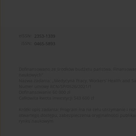
eISSN:
2353-1339
ISSN:
0465-5893
Dofinansowano ze środków budżetu państwa. Finansowan
naukowych"
Nazwa zadania: „Medycyna Pracy. Workers’ Health and Sa
Numer umowy RCN/SP/0526/2021/1
Dofinansowanie 60 000 zł
Całkowita kwota inwestycji 543 600 zł
Krótki opis zadania: Program ma na celu utrzymanie i rozw
otwartego dostępu, zabezpieczenia oryginalności publika
rynku naukowym