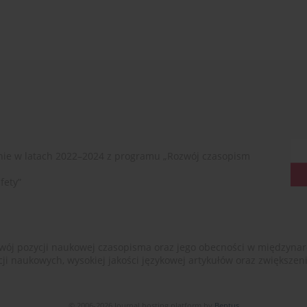
ie w latach 2022–2024 z programu „Rozwój czasopism
fety”
ój pozycji naukowej czasopisma oraz jego obecności w międzynarodow
cji naukowych, wysokiej jakości językowej artykułów oraz zwiększ
© 2006-2026 Journal hosting platform by
Bentus