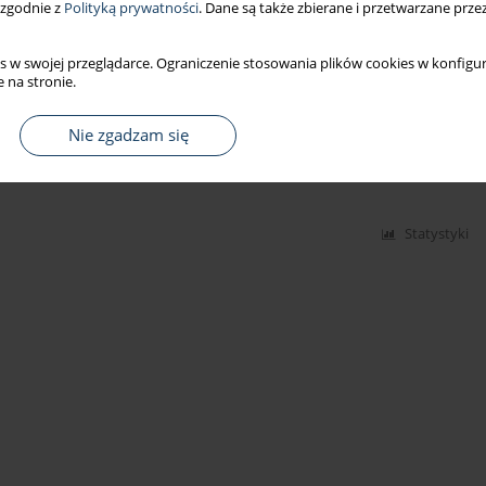
 zgodnie z
Polityką prywatności
. Dane są także zbierane i przetwarzane prze
s w swojej przeglądarce. Ograniczenie stosowania plików cookies w konfigur
 na stronie.
a zmiany hematologiczne indukowane przez 2-
Nie zgadzam się
ogusława Budziszewska
,
Andrzej Starek
Statystyki