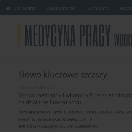
Online first
Bieżący numer
Archiwum
Najcz
Słowo kluczowe
szczury
PRACA ORYGINALNA
Wpływ metioniny i witaminy E na stres oksyd
na działanie fluorku sodu
Dominika Stolecka
,
Urszula Błaszczyk
,
Jolanta Zalejska-Fiolka
,
Ewa
Med Pr Work Health Saf. 2018;69(4):403-12
DOI
:
https://doi.org/10.13075/mp.5893.00706