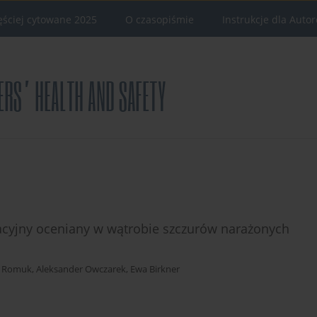
ęściej cytowane 2025
O czasopiśmie
Instrukcje dla Auto
acyjny oceniany w wątrobie szczurów narażonych
 Romuk
,
Aleksander Owczarek
,
Ewa Birkner