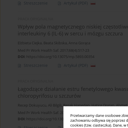
Streszczenie
Artykuł
(PDF)
PRACA ORYGINALNA
Wpływ pola magnetycznego niskiej częstotli
interleukiny 6 (IL-6) w sercu i mózgu szczura
Elżbieta Ciejka
,
Beata Skibska
,
Anna Gorąca
Med Pr Work Health Saf. 2017;68(4):517-23
DOI
:
https://doi.org/10.13075/mp.5893.00354
Streszczenie
Artykuł
(PDF)
PRACA ORYGINALNA
Łagodzące działanie estru fenetylowego kwas
chloropyrifosu u szczurów
Recep Dokuyucu
,
Ali Bilgili
,
Basak Hanedan
,
Hatice Dogan
,
Ahmet
Med Pr Work Health Saf. 2016;67(6):743-9
Przetwarzamy dane osobowe zbiera
DOI
:
https://doi.org/10.13075/mp.5893.00462
zachowaniu odbywa się poprzez d
cookies (tzw. ciasteczka). Dane, w
Streszczenie
Artykuł
(PDF)