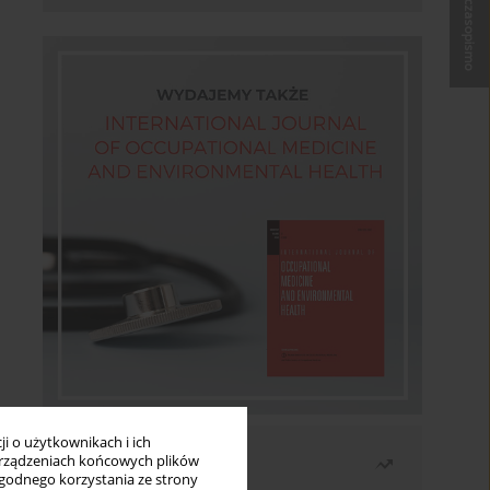
Kup czasopismo
i o użytkownikach i ich
Najczęściej czytane
rządzeniach końcowych plików
wygodnego korzystania ze strony