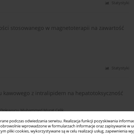
Statystyki
wości stosowanego w magnetoterapii na zawartość
Statystyki
u kawowego z intralipidem na hepatotoksyczność
 Dokuyucu
,
Muhammed Murat Celik
ne podczas odwiedzania serwisu. Realizacja funkcji pozyskiwania informacj
obrowolnie wprowadzone w formularzach informacje oraz zapisywanie w u
 tym pliki cookies, wykorzystywane są w celu realizacji usług, zapewnienia 
Statystyki