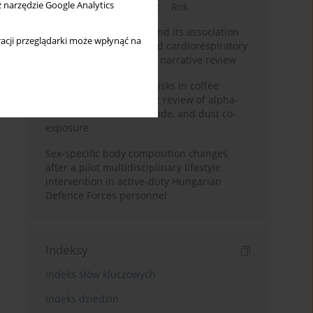
z narzędzie Google Analytics
Bieżący numer
Miesiąc
Rok
Occupational burnout and its association
acji przeglądarki może wpłynąć na
with physical activity and cardiorespiratory
fitness among nurses: a narrative review
Synergistic respiratory risks in coffee
processing: a systematic review of alpha-
diketone, carbon monoxide, and dust co-
exposure
Sex-specific body composition changes
after a pilot multidisciplinary lifestyle
intervention in active-duty Hungarian
Defence Forces personnel
Indeksy
Indeks słów kluczowych
Indeks dziedzin