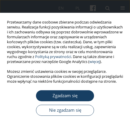
EN
PL
Przetwarzamy dane osobowe zbierane podczas odwiedzania
serwisu. Realizacja funkcji pozyskiwania informacji o użytkownikach
i ich zachowaniu odbywa się poprzez dobrowolnie wprowadzone w
formularzach informacje oraz zapisywanie w urządzeniach
końcowych plików cookies (tzw. ciasteczka). Dane, w tym pliki
cookies, wykorzystywane są w celu realizacji usług, zapewnienia
wygodnego korzystania ze strony oraz w celu monitorowania
ruchu zgodnie z
Polityką prywatności
. Dane są także zbierane i
5/2018 vol. 69
przetwarzane przez narzędzie Google Analytics (
więcej
).
Możesz zmienić ustawienia cookies w swojej przeglądarce.
PRACA ORYGINALNA
Ograniczenie stosowania plików cookies w konfiguracji przeglądarki
może wpłynąć na niektóre funkcjonalności dostępne na stronie.
Ustawienie kręgosłupa podczas
Zgadzam się
pracy w pozycji siedzącej a
dolegliwości bólowe u
Nie zgadzam się
stomatologów i asystentek