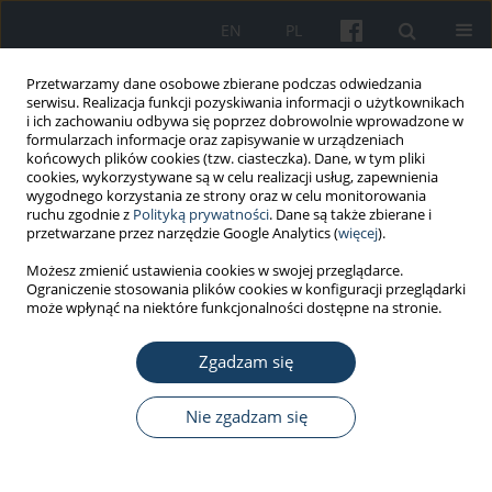
EN
PL
Przetwarzamy dane osobowe zbierane podczas odwiedzania
serwisu. Realizacja funkcji pozyskiwania informacji o użytkownikach
i ich zachowaniu odbywa się poprzez dobrowolnie wprowadzone w
formularzach informacje oraz zapisywanie w urządzeniach
końcowych plików cookies (tzw. ciasteczka). Dane, w tym pliki
cookies, wykorzystywane są w celu realizacji usług, zapewnienia
wygodnego korzystania ze strony oraz w celu monitorowania
ruchu zgodnie z
Polityką prywatności
. Dane są także zbierane i
Słowo kluczowe
risk factors
przetwarzane przez narzędzie Google Analytics (
więcej
).
Możesz zmienić ustawienia cookies w swojej przeglądarce.
PRACA ORYGINALNA
Ograniczenie stosowania plików cookies w konfiguracji przeglądarki
Nowotwory o etiologii zawodowej w Polsce –
może wpłynąć na niektóre funkcjonalności dostępne na stronie.
analiza epidemiologiczna i wyzwania na
podstawie danych z Centralnego Rejestru Chorób
Zgadzam się
Zawodowych
Nie zgadzam się
Beata Świątkowska
,
Wojciech Hanke
Med Pr Work Health Saf. 2025;76(6):449-56
DOI
:
https://doi.org/10.13075/mp.5893.01670