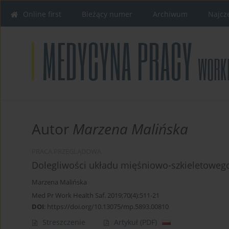
Online first
Bieżący numer
Archiwum
Najcz
Autor
Marzena Malińska
PRACA PRZEGLĄDOWA
Dolegliwości układu mięśniowo-szkieletowe
Marzena Malińska
Med Pr Work Health Saf. 2019;70(4):511-21
DOI
:
https://doi.org/10.13075/mp.5893.00810
Streszczenie
Artykuł
(PDF)