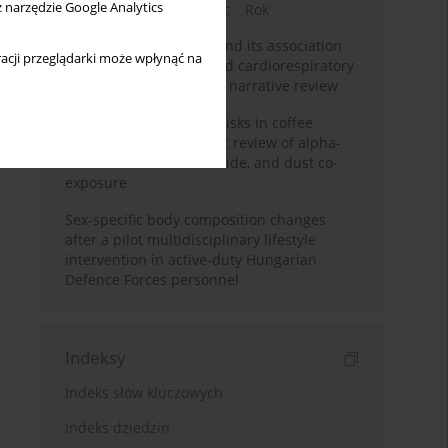
z narzędzie Google Analytics
Bieżący numer
Miesiąc
Rok
Occupational burnout and its association
acji przeglądarki może wpłynąć na
with physical activity and cardiorespiratory
fitness among nurses: a narrative review
Synergistic respiratory risks in coffee
processing: a systematic review of alpha-
diketone, carbon monoxide, and dust co-
exposure
Sex-specific body composition changes
after a pilot multidisciplinary lifestyle
intervention in active-duty Hungarian
Defence Forces personnel
Indeksy
Indeks słów kluczowych
Indeks dziedzin