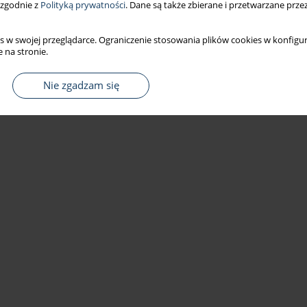
wanie choroby symulatorowej i zmęczenie po
 zgodnie z
Polityką prywatności
. Dane są także zbierane i przetwarzane prze
s w swojej przeglądarce. Ograniczenie stosowania plików cookies w konfigur
Grabowski
 na stronie.
Nie zgadzam się
Statystyki