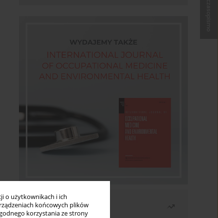
Kup czasopismo
i o użytkownikach i ich
Najczęściej czytane
rządzeniach końcowych plików
wygodnego korzystania ze strony