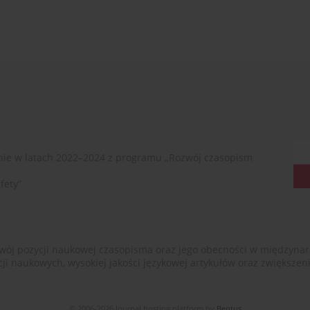
ie w latach 2022–2024 z programu „Rozwój czasopism
fety”
ój pozycji naukowej czasopisma oraz jego obecności w międzynarodow
cji naukowych, wysokiej jakości językowej artykułów oraz zwiększ
© 2006-2026 Journal hosting platform by
Bentus