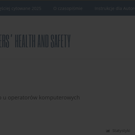
ęściej cytowane 2025
O czasopiśmie
Instrukcje dla Auto
go u operatorów komputerowych
Statystyki