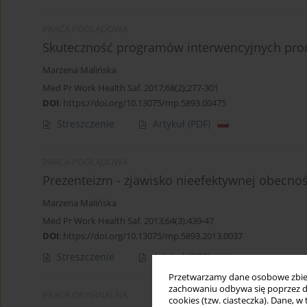
PRACA POGLĄDOWA
Skuteczność programów interwencyjnych prom
Marzena Malińska
Med Pr Work Health Saf. 2017;68(2):277-301
DOI
:
https://doi.org/10.13075/mp.5893.00475
Streszczenie
Artykuł
(PDF)
PRACA POGLĄDOWA
Prezenteizm - zjawisko nieefektywnej obecnoś
Marzena Malińska
Med Pr Work Health Saf. 2013;64(3):439-47
DOI
:
https://doi.org/10.13075/mp.5893.2013.0037
Streszczenie
Artykuł
(PDF)
Przetwarzamy dane osobowe zbiera
zachowaniu odbywa się poprzez d
PRACA ORYGINALNA
cookies (tzw. ciasteczka). Dane, w