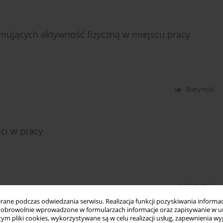
ujących aktywność fizyczną w miejscu pracy
Statystyki
ci w pracy
Statystyki
ne podczas odwiedzania serwisu. Realizacja funkcji pozyskiwania informacj
obrowolnie wprowadzone w formularzach informacje oraz zapisywanie w u
 tym pliki cookies, wykorzystywane są w celu realizacji usług, zapewnienia 