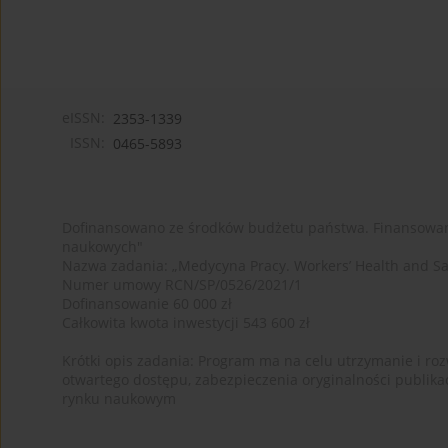
eISSN:
2353-1339
ISSN:
0465-5893
Dofinansowano ze środków budżetu państwa. Finansowan
naukowych"
Nazwa zadania: „Medycyna Pracy. Workers’ Health and Sa
Numer umowy RCN/SP/0526/2021/1
Dofinansowanie 60 000 zł
Całkowita kwota inwestycji 543 600 zł
Krótki opis zadania: Program ma na celu utrzymanie i rozw
otwartego dostępu, zabezpieczenia oryginalności publika
rynku naukowym