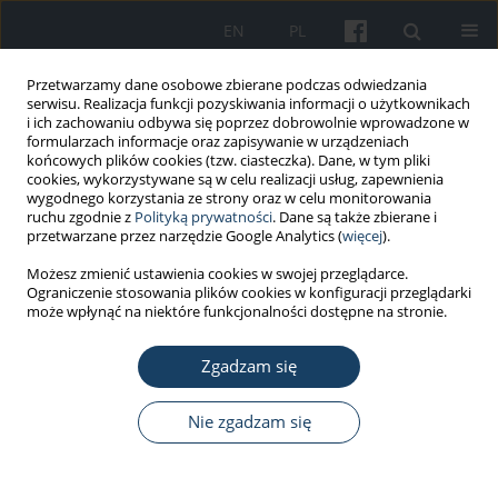
EN
PL
Przetwarzamy dane osobowe zbierane podczas odwiedzania
serwisu. Realizacja funkcji pozyskiwania informacji o użytkownikach
i ich zachowaniu odbywa się poprzez dobrowolnie wprowadzone w
formularzach informacje oraz zapisywanie w urządzeniach
końcowych plików cookies (tzw. ciasteczka). Dane, w tym pliki
cookies, wykorzystywane są w celu realizacji usług, zapewnienia
wygodnego korzystania ze strony oraz w celu monitorowania
ruchu zgodnie z
Polityką prywatności
. Dane są także zbierane i
Autor
Wojciech Sobala
przetwarzane przez narzędzie Google Analytics (
więcej
).
Możesz zmienić ustawienia cookies w swojej przeglądarce.
PRACA ORYGINALNA
Ograniczenie stosowania plików cookies w konfiguracji przeglądarki
Choroby azbestozależne wśród pracowników
może wpłynąć na niektóre funkcjonalności dostępne na stronie.
zakładów przetwórstwa azbestu w zależności od
rodzaju produkcji i zużycia azbestu
Zgadzam się
Neonila Szeszenia-Dąbrowska
,
Beata Świątkowska
,
Wojciech Sobala
,
Nie zgadzam się
Zuzanna Szubert
,
Urszula Wilczyńska
Med Pr Work Health Saf. 2015;66(1):1-9
DOI
:
https://doi.org/10.13075/mp.5893.00149