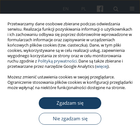
EN
PL
Przetwarzamy dane osobowe zbierane podczas odwiedzania
serwisu. Realizacja funkcji pozyskiwania informacji o użytkownikach
i ich zachowaniu odbywa się poprzez dobrowolnie wprowadzone w
formularzach informacje oraz zapisywanie w urządzeniach
końcowych plików cookies (tzw. ciasteczka). Dane, w tym pliki
cookies, wykorzystywane są w celu realizacji usług, zapewnienia
wygodnego korzystania ze strony oraz w celu monitorowania
ruchu zgodnie z
Polityką prywatności
. Dane są także zbierane i
Autor
Natalia Pasierb
przetwarzane przez narzędzie Google Analytics (
więcej
).
Możesz zmienić ustawienia cookies w swojej przeglądarce.
Ograniczenie stosowania plików cookies w konfiguracji przeglądarki
PRACA ORYGINALNA
może wpłynąć na niektóre funkcjonalności dostępne na stronie.
Bezsenność u pracowników zmianowych huty
cynku
Zgadzam się
Natalia Pasierb
,
Karolina Filipczyk
,
Łukasz Kunert
,
Magdalena Piegza
,
Robert Pudlo
Nie zgadzam się
Med Pr Work Health Saf. 2019;70(5):611-6
DOI
:
https://doi.org/10.13075/mp.5893.00888
Statystyki