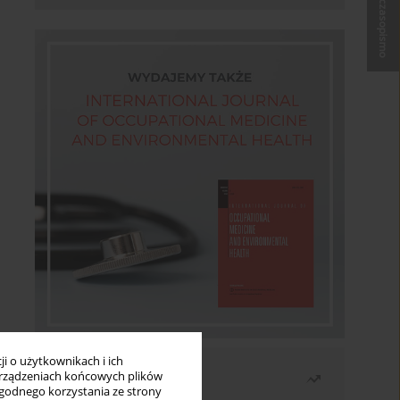
Kup czasopismo
i o użytkownikach i ich
Najczęściej czytane
rządzeniach końcowych plików
wygodnego korzystania ze strony