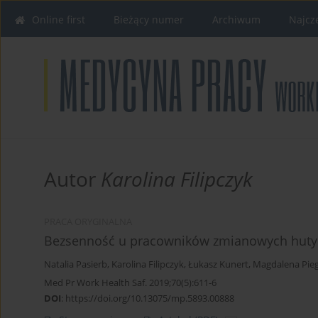
Online first
Bieżący numer
Archiwum
Najcz
Autor
Karolina Filipczyk
PRACA ORYGINALNA
Bezsenność u pracowników zmianowych huty
Natalia Pasierb
,
Karolina Filipczyk
,
Łukasz Kunert
,
Magdalena Pie
Med Pr Work Health Saf. 2019;70(5):611-6
DOI
:
https://doi.org/10.13075/mp.5893.00888