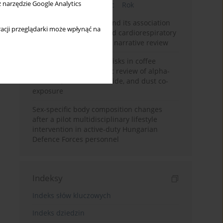
z narzędzie Google Analytics
Bieżący numer
Miesiąc
Rok
Occupational burnout and its association
acji przeglądarki może wpłynąć na
with physical activity and cardiorespiratory
fitness among nurses: a narrative review
Synergistic respiratory risks in coffee
processing: a systematic review of alpha-
diketone, carbon monoxide, and dust co-
exposure
Sex-specific body composition changes
after a pilot multidisciplinary lifestyle
intervention in active-duty Hungarian
Defence Forces personnel
Indeksy
Indeks słów kluczowych
Indeks dziedzin