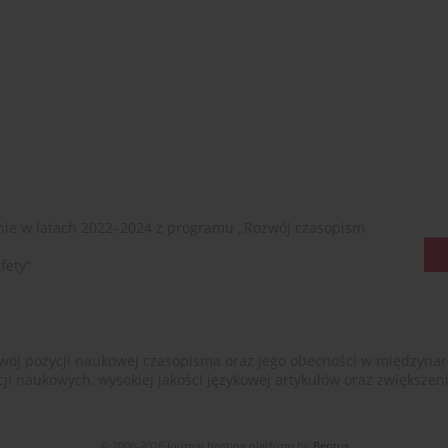
ie w latach 2022–2024 z programu „Rozwój czasopism
fety”
ój pozycji naukowej czasopisma oraz jego obecności w międzynarodow
cji naukowych, wysokiej jakości językowej artykułów oraz zwiększ
© 2006-2026 Journal hosting platform by
Bentus