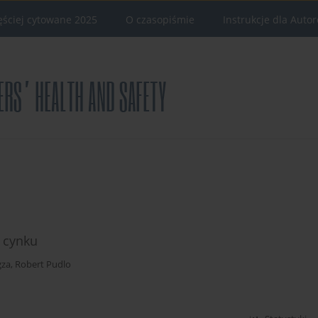
ęściej cytowane 2025
O czasopiśmie
Instrukcje dla Auto
 cynku
gza
,
Robert Pudlo