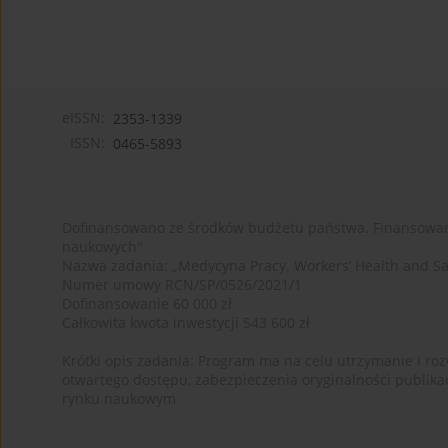
eISSN:
2353-1339
ISSN:
0465-5893
Dofinansowano ze środków budżetu państwa. Finansowan
naukowych"
Nazwa zadania: „Medycyna Pracy. Workers’ Health and Sa
Numer umowy RCN/SP/0526/2021/1
Dofinansowanie 60 000 zł
Całkowita kwota inwestycji 543 600 zł
Krótki opis zadania: Program ma na celu utrzymanie i rozw
otwartego dostępu, zabezpieczenia oryginalności publika
rynku naukowym