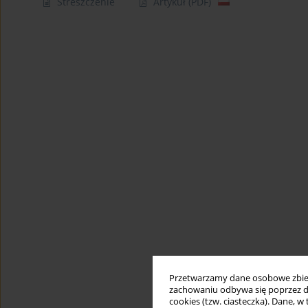
Streszczenie
Artykuł
(PDF)
Przetwarzamy dane osobowe zbiera
zachowaniu odbywa się poprzez d
cookies (tzw. ciasteczka). Dane, w