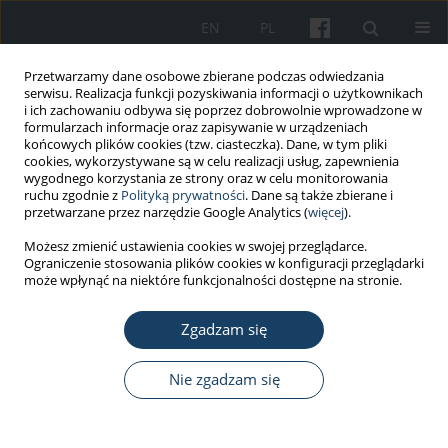
EN
PL
Przetwarzamy dane osobowe zbierane podczas odwiedzania
serwisu. Realizacja funkcji pozyskiwania informacji o użytkownikach
i ich zachowaniu odbywa się poprzez dobrowolnie wprowadzone w
formularzach informacje oraz zapisywanie w urządzeniach
końcowych plików cookies (tzw. ciasteczka). Dane, w tym pliki
cookies, wykorzystywane są w celu realizacji usług, zapewnienia
wygodnego korzystania ze strony oraz w celu monitorowania
ruchu zgodnie z
Polityką prywatności
. Dane są także zbierane i
Autor
Joanna Zarzecka
przetwarzane przez narzędzie Google Analytics (
więcej
).
Możesz zmienić ustawienia cookies w swojej przeglądarce.
Ograniczenie stosowania plików cookies w konfiguracji przeglądarki
PRACA PRZEGLĄDOWA
może wpłynąć na niektóre funkcjonalności dostępne na stronie.
Zasady bezpieczeństwa przy udzielaniu
świadczeń stomatologicznych w trakcie pandemii
Zgadzam się
COVID-19
Nie zgadzam się
Joanna Słowik
,
Agnieszka Garlicka
,
Karol Kasprzycki
,
Magdalena
Orczykowska
,
Krzysztof Gębczyński
,
Cynthia L. Wong
,
Joanna Zarzecka
Med Pr Work Health Saf. 2021;72(5):561-8
DOI
:
https://doi.org/10.13075/mp.5893.01055