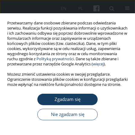
EN
PL
Przetwarzamy dane osobowe zbierane podczas odwiedzania
serwisu. Realizacja funkcji pozyskiwania informacji o użytkownikach
i ich zachowaniu odbywa się poprzez dobrowolnie wprowadzone w
formularzach informacje oraz zapisywanie w urządzeniach
końcowych plików cookies (tzw. ciasteczka). Dane, w tym pliki
cookies, wykorzystywane są w celu realizacji usług, zapewnienia
wygodnego korzystania ze strony oraz w celu monitorowania
ruchu zgodnie z
Polityką prywatności
. Dane są także zbierane i
Autor
Joanna Słowik
przetwarzane przez narzędzie Google Analytics (
więcej
).
Możesz zmienić ustawienia cookies w swojej przeglądarce.
PRACA ORYGINALNA
Ograniczenie stosowania plików cookies w konfiguracji przeglądarki
Association between brain fog,
może wpłynąć na niektóre funkcjonalności dostępne na stronie.
cardiac injury, and quality of life at
work after hospitalization due to
Zgadzam się
COVID-19
Nie zgadzam się
Żaneta Chatys-Bogacka
,
Iwona Mazurkiewicz
,
Joanna Słowik
,
Agnieszka
Słowik
,
Leszek Drabik
,
Marcin Wnuk
Med Pr Work Health Saf. 2024;75(1):3-17