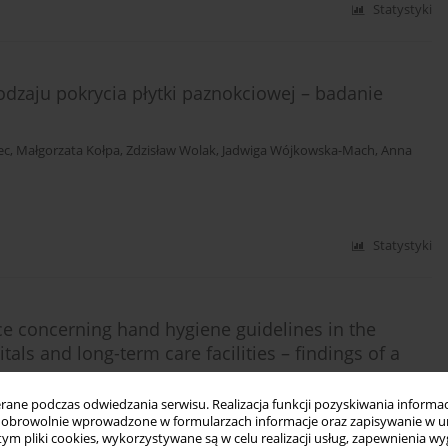
Statystyki
odzaju pokrycia płytki paznokciowej – badanie
ec
,
Małgorzata Kołpa
,
Zdzisław Wolak
,
Jadwiga Wójkowska-Mach
,
Anna
Statystyki
ce concerning hand hygiene guidelines in the
tals and long-term care facilities – findings of a
ne podczas odwiedzania serwisu. Realizacja funkcji pozyskiwania informacj
Repka
,
Anna Różańska
obrowolnie wprowadzone w formularzach informacje oraz zapisywanie w u
 tym pliki cookies, wykorzystywane są w celu realizacji usług, zapewnienia 