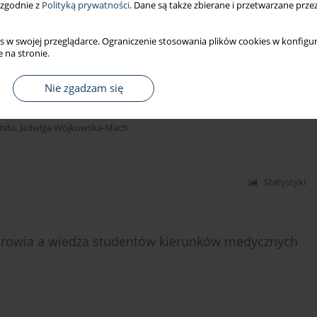
 zgodnie z
Polityką prywatności
. Dane są także zbierane i przetwarzane prze
Statystyki
s w swojej przeglądarce. Ograniczenie stosowania plików cookies w konfigur
 na stronie.
ment of their duties and professional autonomy in
Nie zgadzam się
anda
,
Jadwiga Wójkowska-Mach
Statystyki
zdrowia a wiedza studentów kierunków medycznych