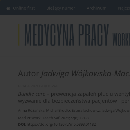
Online first
Bieżący numer
Archiwum
Najcz
Autor
Jadwiga Wójkowska-Mac
PRACA PRZEGLĄDOWA
Bundle care
– prewencja zapaleń płuc u went
wyzwanie dla bezpieczeństwa pacjentów i pe
Anna Różańska
,
Michał Brudło
,
Estera Jachowicz
,
Jadwiga Wójkow
Med Pr Work Health Saf. 2021;72(6):721-8
DOI
:
https://doi.org/10.13075/mp.5893.01182