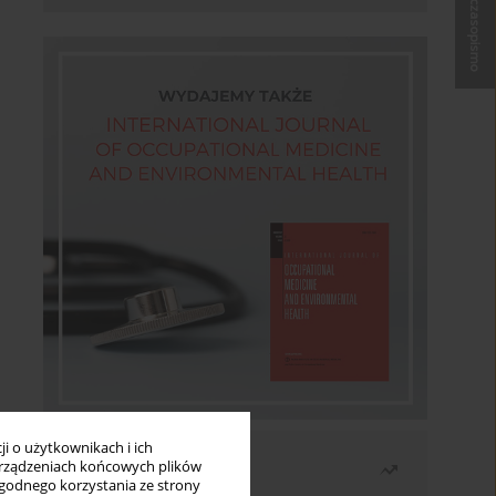
Kup czasopismo
i o użytkownikach i ich
Najczęściej czytane
rządzeniach końcowych plików
wygodnego korzystania ze strony