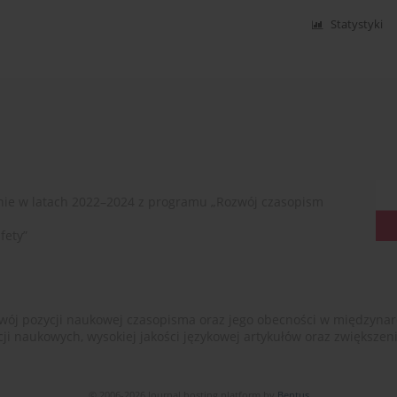
Statystyki
ie w latach 2022–2024 z programu „Rozwój czasopism
fety”
ój pozycji naukowej czasopisma oraz jego obecności w międzynarodow
cji naukowych, wysokiej jakości językowej artykułów oraz zwiększ
© 2006-2026 Journal hosting platform by
Bentus