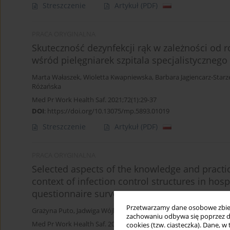
Streszczenie
Artykuł
(PDF)
PRACA ORYGINALNA
Skuteczność dezynfekcji rąk w zależności od r
wśród pielęgniarek szpitala specjalistycznego
Marta Wałaszek
,
Wioletta Kwapniewska
,
Barbara Jagiencarz-Starz
Różańska
Med Pr Work Health Saf. 2021;72(1):29-37
DOI
:
https://doi.org/10.13075/mp.5893.01019
Streszczenie
Artykuł
(PDF)
PRACA ORYGINALNA
Selected aspects of the knowledge and practi
context of infection control structures in hospi
questionnaire survey
Przetwarzamy dane osobowe zbiera
Grażyna Puto
,
Jadwiga Wójkowska-Mach
,
Marta Wałszek
,
Iwona 
zachowaniu odbywa się poprzez d
Med Pr Work Health Saf. 2020;71(5):531-7
cookies (tzw. ciasteczka). Dane, w