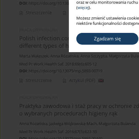
oraz w celu monitorowania ruchu
DOI
:
https://doi.org/10.13075/mp.5893.00992
(
więcej
).
Streszczenie
Artykuł
(PDF)
Możesz zmienić ustawienia cookie
niektóre funkcjonalności dostępne
PRACA ORYGINALNA
Polish infection control nurses – Self-assess
Zgadzam się
different types of hospitals
Marta Wałaszek
,
Anna Różańska
,
Anna Szczypta
,
Małgorzata Bul
Med Pr Work Health Saf. 2018;69(6):605-12
DOI
:
https://doi.org/10.13075/mp.5893.00719
Streszczenie
Artykuł
(PDF)
PRACA ORYGINALNA
Praktyka zawodowa i staż pracy w ochronie 
o wybranych procedurach higieny rąk
Anna Różańska
,
Jadwiga Wójkowska-Mach
,
Małgorzata Bulanda
Med Pr Work Health Saf. 2016;67(5):623-33
DOI
:
https://doi.org/10.13075/mp.5893.00440