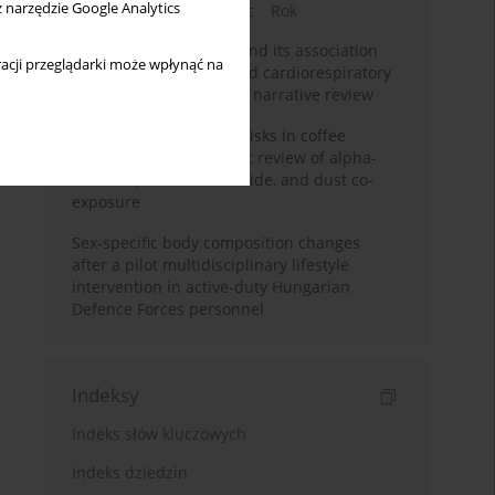
z narzędzie Google Analytics
Bieżący numer
Miesiąc
Rok
Occupational burnout and its association
acji przeglądarki może wpłynąć na
with physical activity and cardiorespiratory
fitness among nurses: a narrative review
Synergistic respiratory risks in coffee
processing: a systematic review of alpha-
diketone, carbon monoxide, and dust co-
exposure
Sex-specific body composition changes
after a pilot multidisciplinary lifestyle
intervention in active-duty Hungarian
Defence Forces personnel
Indeksy
Indeks słów kluczowych
Indeks dziedzin