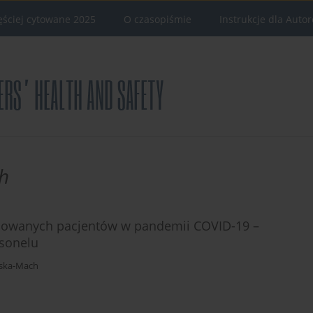
ęściej cytowane 2025
O czasopiśmie
Instrukcje dla Auto
h
ylowanych pacjentów w pandemii COVID-19 –
rsonelu
ska-Mach