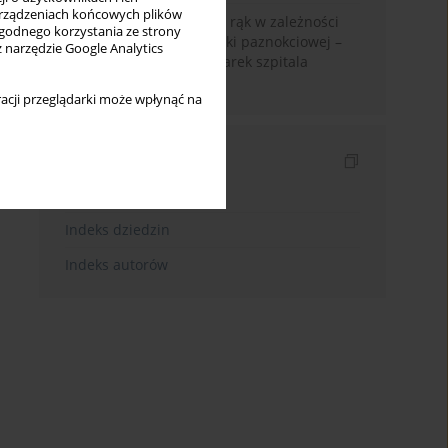
rządzeniach końcowych plików
Skuteczność dezynfekcji rąk w zależności
wygodnego korzystania ze strony
od rodzaju pokrycia płytki paznokciowej –
z narzędzie Google Analytics
badanie wśród pielęgniarek szpitala
specjalistycznego
acji przeglądarki może wpłynąć na
Indeksy
Indeks słów kluczowych
Indeks dziedzin
Indeks autorów