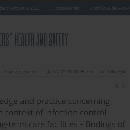
ęściej cytowane 2025
O czasopiśmie
Instrukcje dla Auto
CC BY-NC 3.0 Polska
Statystyki
Pobierz cytowanie
ledge and practice concerning
 context of infection control
g-term care facilities – findings of