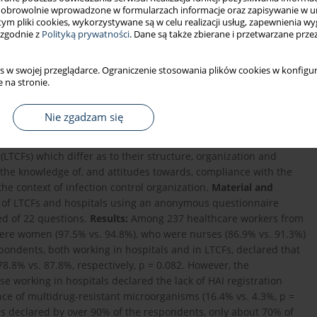
obrowolnie wprowadzone w formularzach informacje oraz zapisywanie w u
 tym pliki cookies, wykorzystywane są w celu realizacji usług, zapewnienia 
 zgodnie z
Polityką prywatności
. Dane są także zbierane i przetwarzane prze
s w swojej przeglądarce. Ograniczenie stosowania plików cookies w konfigur
 na stronie.
Nie zgadzam się
ost fundamental means of hospital-acquired infection (HAI)
(LTCFs) which differ as to their structure, organization and
 the knowledge of, and attitudes towards, compliance with the
the context of infection control organization.
Material and
 of LTCFs and hospitals using an anonymous questionnaire
d of 22 questions.
Results:
Among 237 healthcare workers from
 were women (97.5% vs. 94.8%), who were nurses (86.9% vs. 91.3%)
pondents, both working in hospitals and in LTCFs, declared that
8.8% vs. 87.8%, respectively, p = 0.082. However, the
e working in hospitals declared the lack of HAI registration
lance of multidrug-resistant microorganisms (16.4% vs. 4.3%, p =
s declared by over 90% of the respondents, only about 70% of