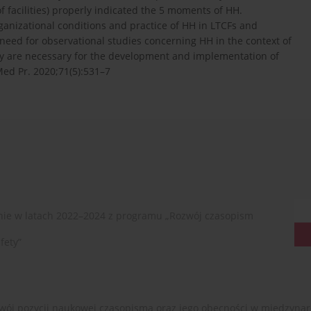
f facilities) properly indicated the 5 moments of HH.
rganizational conditions and practice of HH in LTCFs and
 need for observational studies concerning HH in the context of
they are necessary for the development and implementation of
 Med Pr. 2020;71(5):531–7
ie w latach 2022–2024 z programu „Rozwój czasopism
fety”
ój pozycji naukowej czasopisma oraz jego obecności w międzynarodow