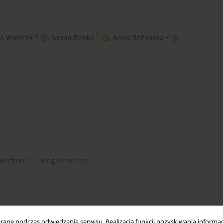
3
1
2
a Wałszek
,
Iwona Repka
,
Anna Różańska
nfections
long-term care
ne podczas odwiedzania serwisu. Realizacja funkcji pozyskiwania informacj