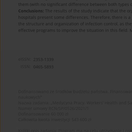
them (with no significant difference between both types o
Conclusions:
The results of the study indicate that the o
hospitals present some differences. Therefore, there is a
the structure and organization of infection control, as 
effective programs to improve the situation in this field.
eISSN:
2353-1339
ISSN:
0465-5893
Dofinansowano ze środków budżetu państwa. Finansowan
naukowych"
Nazwa zadania: „Medycyna Pracy. Workers’ Health and Sa
Numer umowy RCN/SP/0526/2021/1
Dofinansowanie 60 000 zł
Całkowita kwota inwestycji 543 600 zł
Krótki opis zadania: Program ma na celu utrzymanie i rozw