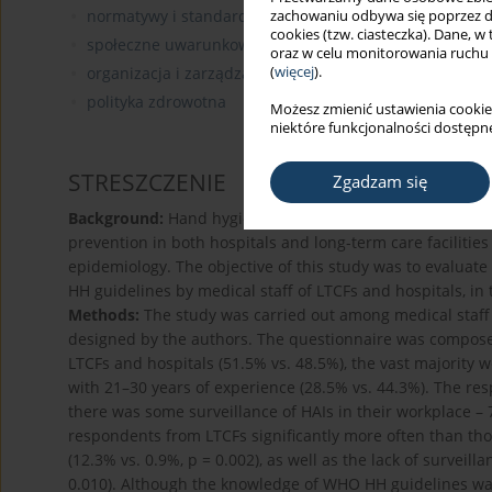
normatywy i standardy w higienie pracy
zachowaniu odbywa się poprzez d
cookies (tzw. ciasteczka). Dane, w
społeczne uwarunkowania zdrowia
oraz w celu monitorowania ruchu
(
więcej
).
organizacja i zarządzanie w ochronie zdrowia
polityka zdrowotna
Możesz zmienić ustawienia cookie
niektóre funkcjonalności dostępne
STRESZCZENIE
Zgadzam się
Background:
Hand hygiene (HH) is the simplest and the m
prevention in both hospitals and long-term care facilities 
epidemiology. The objective of this study was to evaluate
HH guidelines by medical staff of LTCFs and hospitals, in 
Methods:
The study was carried out among medical staff
designed by the authors. The questionnaire was compose
LTCFs and hospitals (51.5% vs. 48.5%), the vast majority
with 21–30 years of experience (28.5% vs. 44.3%). The res
there was some surveillance of HAIs in their workplace – 7
respondents from LTCFs significantly more often than thos
(12.3% vs. 0.9%, p = 0.002), as well as the lack of surveil
0.010). Although the knowledge of WHO HH guidelines wa