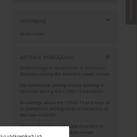
Kup czasopismo
Udostępnij
Wyślij mailem
ARTYKUŁ POWIĄZANY
Epidemiological surveillance of infectious
diseases among the elderly in Lower Silesia
Job satisfaction among nurses working in
hospitals during the COVID-19 pandemic
Knowledge about the COVID-19 and ways of
its prevention among Medical University of
Warsaw students
Anxiety disorders and mood disorders in
hospital doctors: a literature review
i o użytkownikach i ich