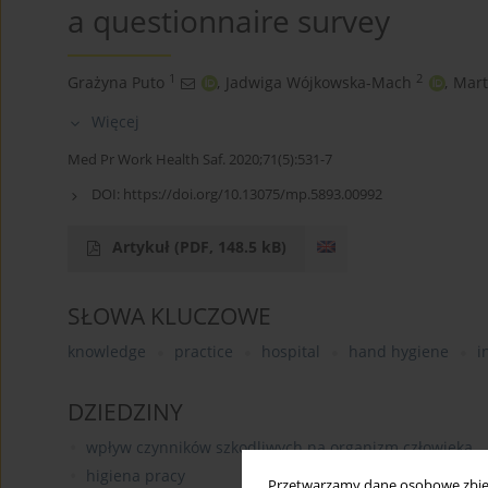
a questionnaire survey
1
2
Grażyna Puto
,
Jadwiga Wójkowska-Mach
,
Mart
Więcej
Med Pr Work Health Saf. 2020;71(5):531-7
DOI:
https://doi.org/10.13075/mp.5893.00992
Artykuł
(PDF, 148.5 kB)
SŁOWA KLUCZOWE
knowledge
practice
hospital
hand hygiene
i
DZIEDZINY
wpływ czynników szkodliwych na organizm człowieka
higiena pracy
Przetwarzamy dane osobowe zbiera