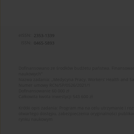
eISSN:
2353-1339
ISSN:
0465-5893
Dofinansowano ze środków budżetu państwa. Finansowan
naukowych"
Nazwa zadania: „Medycyna Pracy. Workers’ Health and Sa
Numer umowy RCN/SP/0526/2021/1
Dofinansowanie 60 000 zł
Całkowita kwota inwestycji 543 600 zł
Krótki opis zadania: Program ma na celu utrzymanie i rozw
otwartego dostępu, zabezpieczenia oryginalności publika
rynku naukowym