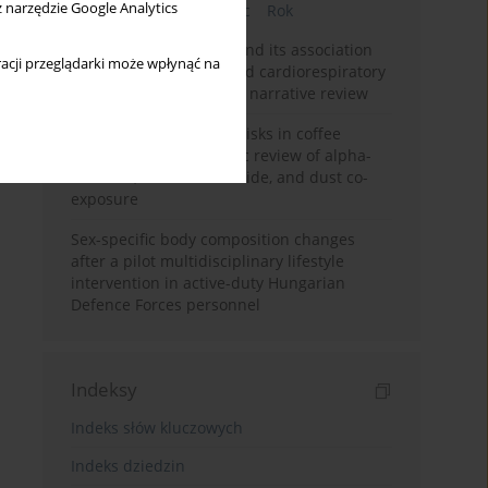
z narzędzie Google Analytics
Bieżący numer
Miesiąc
Rok
Occupational burnout and its association
acji przeglądarki może wpłynąć na
with physical activity and cardiorespiratory
fitness among nurses: a narrative review
Synergistic respiratory risks in coffee
processing: a systematic review of alpha-
diketone, carbon monoxide, and dust co-
exposure
Sex-specific body composition changes
after a pilot multidisciplinary lifestyle
intervention in active-duty Hungarian
Defence Forces personnel
Indeksy
Indeks słów kluczowych
Indeks dziedzin