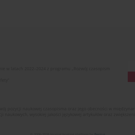
ie w latach 2022–2024 z programu „Rozwój czasopism
fety”
ój pozycji naukowej czasopisma oraz jego obecności w międzynarodow
cji naukowych, wysokiej jakości językowej artykułów oraz zwiększ
© 2006-2026 Journal hosting platform by
Bentus