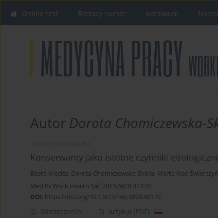
Online first
Bieżący numer
Archiwum
Najcz
Autor
Dorota Chomiczewska-S
PRACA ORYGINALNA
Konserwanty jako istotne czynniki etiologicz
Beata Kręcisz
,
Dorota Chomiczewska-Skóra
,
Marta Kieć-Świerczy
Med Pr Work Health Saf. 2015;66(3):327-32
DOI
:
https://doi.org/10.13075/mp.5893.00176
Streszczenie
Artykuł
(PDF)