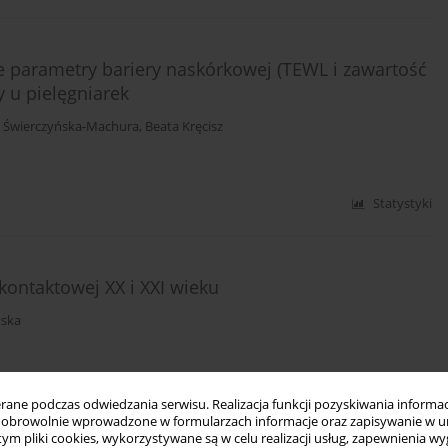
parametry bariery naskórkowej (TEWL i zawartość
 u pielęgniarek
 Świerczyńska-Machura
,
Beata Kręcisz
Statystyki
 kontaktowej XX i XXI wieku
ńska
Statystyki
ne podczas odwiedzania serwisu. Realizacja funkcji pozyskiwania informacj
obrowolnie wprowadzone w formularzach informacje oraz zapisywanie w u
 tym pliki cookies, wykorzystywane są w celu realizacji usług, zapewnienia 