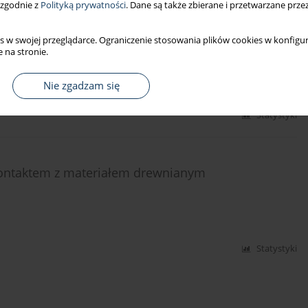
 zgodnie z
Polityką prywatności
. Dane są także zbierane i przetwarzane prze
awodowa o istotnym ryzyku dermatoz związanych z
s w swojej przeglądarce. Ograniczenie stosowania plików cookies w konfigur
 na stronie.
 Świerczyńska-Machura
,
Beata Kręcisz
Nie zgadzam się
Statystyki
ontaktem z materiałem drewnianym
Statystyki