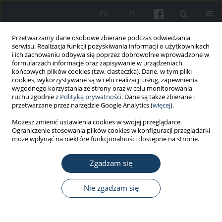
EN
PL
Przetwarzamy dane osobowe zbierane podczas odwiedzania
serwisu. Realizacja funkcji pozyskiwania informacji o użytkownikach
i ich zachowaniu odbywa się poprzez dobrowolnie wprowadzone w
formularzach informacje oraz zapisywanie w urządzeniach
końcowych plików cookies (tzw. ciasteczka). Dane, w tym pliki
cookies, wykorzystywane są w celu realizacji usług, zapewnienia
wygodnego korzystania ze strony oraz w celu monitorowania
ruchu zgodnie z
Polityką prywatności
. Dane są także zbierane i
3/2015 vol. 66
przetwarzane przez narzędzie Google Analytics (
więcej
).
Możesz zmienić ustawienia cookies w swojej przeglądarce.
PRACA ORYGINALNA
Ograniczenie stosowania plików cookies w konfiguracji przeglądarki
może wpłynąć na niektóre funkcjonalności dostępne na stronie.
Konserwanty jako istotne
Zgadzam się
czynniki etiologiczne
alergicznego kontaktowego
Nie zgadzam się
zapalenia skóry