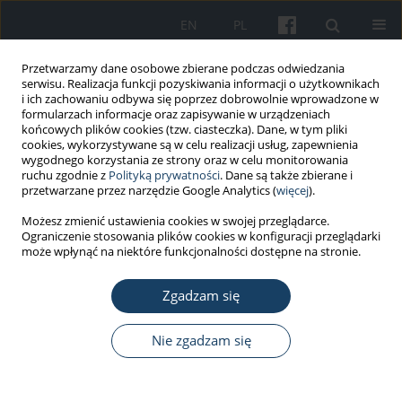
EN
PL
Przetwarzamy dane osobowe zbierane podczas odwiedzania
serwisu. Realizacja funkcji pozyskiwania informacji o użytkownikach
i ich zachowaniu odbywa się poprzez dobrowolnie wprowadzone w
formularzach informacje oraz zapisywanie w urządzeniach
końcowych plików cookies (tzw. ciasteczka). Dane, w tym pliki
cookies, wykorzystywane są w celu realizacji usług, zapewnienia
wygodnego korzystania ze strony oraz w celu monitorowania
ruchu zgodnie z
Polityką prywatności
. Dane są także zbierane i
Autor
Dorota Żołnierczyk-Zreda
przetwarzane przez narzędzie Google Analytics (
więcej
).
Możesz zmienić ustawienia cookies w swojej przeglądarce.
PRACA ORYGINALNA
Ograniczenie stosowania plików cookies w konfiguracji przeglądarki
Zaburzenia depresyjne pracujących
może wpłynąć na niektóre funkcjonalności dostępne na stronie.
Polaków w okresie pandemii COVID-
19 (lata 2019–2022)
Zgadzam się
Dorota Żołnierczyk-Zreda
Nie zgadzam się
Med Pr Work Health Saf. 2023;74(1):41-51
DOI
:
https://doi.org/10.13075/mp.5893.01317
Statystyki